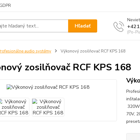
GDPR
Neviet
Hľadať
+421
(Po-Pi
rofesionálne audio systémy
Výkonový zosilňovač RCF KPS 168
nový zosilňovač RCF KPS 168
Výko
Profes
inštal
320W /
70V, 2
preset