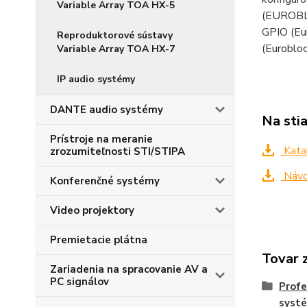
Variable Array TOA HX-5
(EUROBLO
GPIO (Eur
Reproduktorové sústavy
(Eurobloc
Variable Array TOA HX-7
IP audio systémy
DANTE audio systémy
Na sti
Prístroje na meranie
Kata
zrozumiteľnosti STI/STIPA
Návo
Konferenčné systémy
Video projektory
Premietacie plátna
Tovar 
Zariadenia na spracovanie AV a
PC signálov
Profe
syst