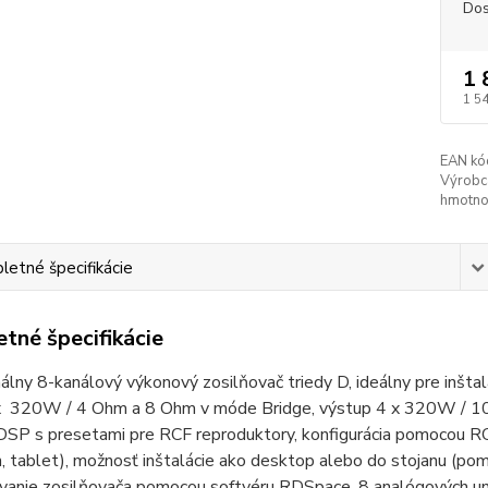
Dos
1 
1 5
EAN kó
Výrobc
hmotno
etné špecifikácie
tné špecifikácie
álny 8-kanálový výkonový zosilňovač triedy D, ideálny pre inš
x 320W / 4 Ohm a 8 Ohm v móde Bridge, výstup 4 x 320W / 10
DSP s presetami pre RCF reproduktory, konfigurácia pomocou R
, tablet), možnosť inštalácie ako desktop alebo do stojanu (pom
vanie zosilňovača pomocou softvéru RDSpace, 8 analógových uni