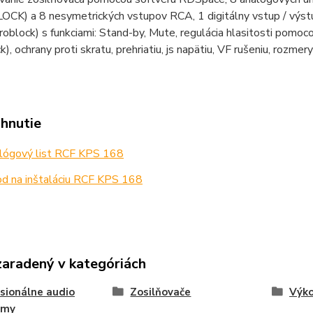
CK) a 8 nesymetrických vstupov RCA, 1 digitálny vstup / výst
oblock) s funkciami: Stand-by, Mute, regulácia hlasitosti pom
k), ochrany proti skratu, prehriatiu, js napätiu, VF rušeniu, rozm
ahnutie
lógový list RCF KPS 168
d na inštaláciu RCF KPS 168
zaradený v kategóriách
sionálne audio
Zosilňovače
Výko
émy