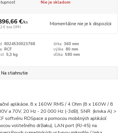
tupnosť
Nie je skladom
896,66 €
/
ks
Momentálne nie je k dispozícii
42 €
bez DPH
d:
8024530023768
šírka:
360 mm
a:
RCF
výška:
80 mm
sť:
5,3 kg
dĺžka:
580 mm
Na stiahnutie
talačné aplikácie, 8 x 160W RMS / 4 Ohm (8 x 160W / 8
0V a 70V, 20 Hz - 20 000 Hz (-3dB), SNR (krivka A) >
CF softvéru RDSpace a pomocou mobilných aplikácií
ocou voliteľného držiaku), LAN port (RJ-45) na
verzálnych symetrických vstupov mikrofón / linka