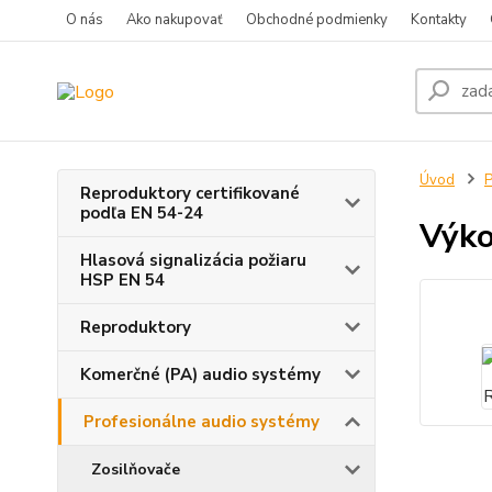
O nás
Ako nakupovať
Obchodné podmienky
Kontakty
Úvod
P
Reproduktory certifikované
podľa EN 54-24
Výko
Hlasová signalizácia požiaru
HSP EN 54
Reproduktory
Komerčné (PA) audio systémy
Profesionálne audio systémy
Zosilňovače