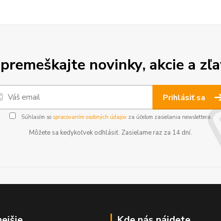
premeškajte novinky, akcie a zľa
Prihlásiť sa
Súhlasím so
spracovaním osobných údajov
za účelom zasielania newslettera.
Môžete sa kedykoľvek odhlásiť. Zasielame raz za 14 dní.
nejšie
Kde nás nájdete