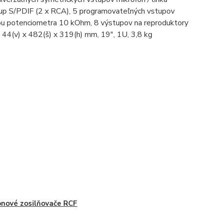
up S/PDIF (2 x RCA), 5 programovateľných vstupov
ocou potenciometra 10 kOhm, 8 výstupov na reproduktory
ery 44(v) x 482(š) x 319(h) mm, 19", 1U, 3,8 kg
nové zosilňovače RCF