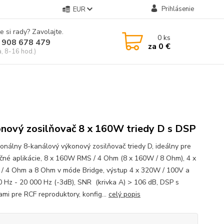
Prihlásenie
EUR
e si rady? Zavolajte.
0
ks
 908 678 479
za
0 €
a, 8-16 hod.)
nový zosilňovač 8 x 160W triedy D s DSP
ionálny 8-kanálový výkonový zosilňovač triedy D, ideálny pre
ačné aplikácie, 8 x 160W RMS / 4 Ohm (8 x 160W / 8 Ohm), 4 x
 4 Ohm a 8 Ohm v móde Bridge, výstup 4 x 320W / 100V a
0 Hz - 20 000 Hz (-3dB), SNR (krivka A) > 106 dB, DSP s
ami pre RCF reproduktory, konfig...
celý popis