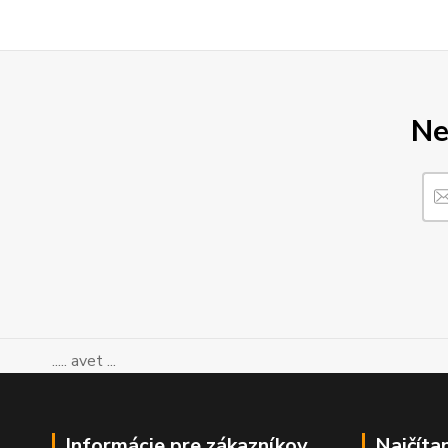
Ne
..... avet ...
Informácie pre zákazníkov
Najčíta