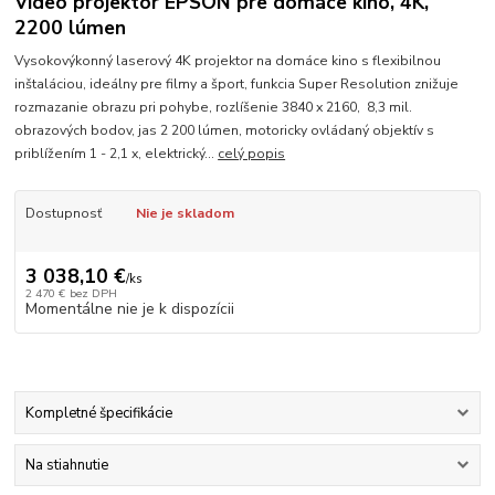
Video projektor EPSON pre domáce kino, 4K,
2200 lúmen
Vysokovýkonný laserový 4K projektor na domáce kino s flexibilnou
inštaláciou, ideálny pre filmy a šport, funkcia Super Resolution znižuje
rozmazanie obrazu pri pohybe, rozlíšenie 3840 x 2160, 8,3 mil.
obrazových bodov, jas 2 200 lúmen, motoricky ovládaný objektív s
priblížením 1 - 2,1 x, elektrický...
celý popis
Dostupnosť
Nie je skladom
3 038,10 €
/
ks
2 470 €
bez DPH
Momentálne nie je k dispozícii
Kompletné špecifikácie
Na stiahnutie