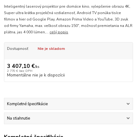
Inteligentný laserový projektor pre domáce kino, vylepšenie obrazu 4K,
Super ultra krátka projekčná vzdialenosť, Android TV ponúka tisíce
filmov a hier od Google Play, Amazon Prima Video a YouTube, 3D zvuk
od firmy Yamaha, max. veľkosť obrazu 150", možnosť premietania na ALR
plátna, jas 4 000 lúmen,...
celý popis
Dostupnosť
Nie je skladom
3 407,10 €
/
ks
2 770 €
bez DPH
Momentálne nie je k dispozícii
Kompletné špecifikácie
Na stiahnutie
Kompletné špecifikácie