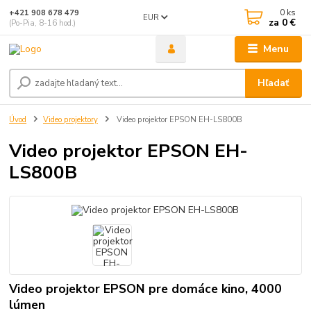
0
ks
+421 908 678 479
EUR
za
0 €
(Po-Pia, 8-16 hod.)
Menu
Hľadať
Úvod
Video projektory
Video projektor EPSON EH-LS800B
Video projektor EPSON EH-
LS800B
Video projektor EPSON pre domáce kino, 4000
lúmen