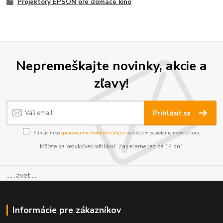
Projektory EPSON pre domáce kino
Nepremeškajte novinky, akcie a
zľavy!
Prihlásiť sa
Súhlasím so
spracovaním osobných údajov
za účelom zasielania newslettera.
Môžete sa kedykoľvek odhlásiť. Zasielame raz za 14 dní.
..... avet ...
Informácie pre zákazníkov