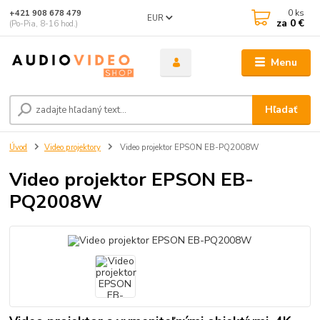
0
ks
+421 908 678 479
EUR
za
0 €
(Po-Pia, 8-16 hod.)
Menu
Hľadať
Úvod
Video projektory
Video projektor EPSON EB-PQ2008W
Video projektor EPSON EB-
PQ2008W