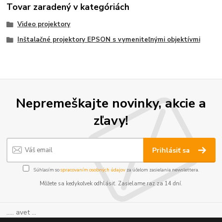
Tovar zaradený v kategóriách
Video projektory
Inštalačné projektory EPSON s vymeniteľnými objektívmi
Nepremeškajte novinky, akcie a
zľavy!
Prihlásiť sa
Súhlasím so
spracovaním osobných údajov
za účelom zasielania newslettera.
Môžete sa kedykoľvek odhlásiť. Zasielame raz za 14 dní.
..... avet ...