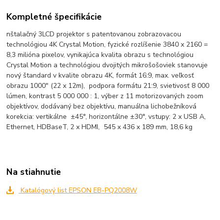
Kompletné špecifikácie
nštalačný 3LCD projektor s patentovanou zobrazovacou
technológiou 4K Crystal Motion, fyzické rozlíšenie 3840 x 2160 =
8,3 milióna pixelov, vynikajúca kvalita obrazu s technológiou
Crystal Motion a technológiou dvojitých mikrošošoviek stanovuje
nový štandard v kvalite obrazu 4K, formát 16:9, max. veľkosť
obrazu 1000" (22 x 12m), podpora formátu 21:9, svietivosť 8 000
lúmen, kontrast 5 000 000 : 1, výber z 11 motorizovaných zoom
objektívov, dodávaný bez objektívu, manuálna lichobežníková
korekcia: vertikálne ±45°, horizontálne ±30°, vstupy: 2 x USB A,
Ethernet, HDBaseT, 2 x HDMI, 545 x 436 x 189 mm, 18,6 kg
Na stiahnutie
Katalógový list EPSON EB-PQ2008W