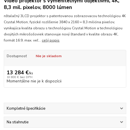
Video projektor s vymeniteľnými objektívmi, 4K,
8,3 mil. pixelov, 8000 lúmen
nštalačný 3LCD projektor s patentovanou zobrazovacou technológiou 4K
Crystal Motion, fyzické rozlíšenie 3840 x 2160 = 8,3 milióna pixelov,
vynikajúca kvalita obrazu s technológiou Crystal Motion a technológiou
dvojitých mikrošošoviek stanovuje nový štandard v kvalite obrazu 4K,
formát 16:9, max. veľ...
celý popis
Dostupnosť
Nie je skladom
13 284 €
/
ks
10 800 €
bez DPH
Momentálne nie je k dispozícii
Kompletné špecifikácie
Na stiahnutie