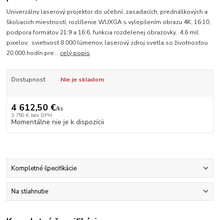
Univerzálny laserový projektor do učební, zasadacích, prednáškových a
školiacich miestností, rozlíšenie WUXGA s vylepšením obrazu 4K, 16:10,
podpora formátov 21:9 a 16:6, funkcia rozdelenej obrazovky, 4,6 mil.
pixelov, svietivosť 8 000 lúmenov, laserový zdroj svetla so životnosťou
20 000 hodín pre...
celý popis
Dostupnosť
Nie je skladom
4 612,50 €
/
ks
3 750 €
bez DPH
Momentálne nie je k dispozícii
Kompletné špecifikácie
Na stiahnutie