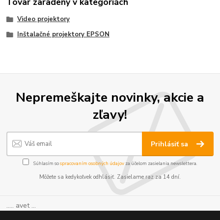
Tovar zaradený v kategóriách
Video projektory
Inštalačné projektory EPSON
Nepremeškajte novinky, akcie a
zľavy!
Prihlásiť sa
Súhlasím so
spracovaním osobných údajov
za účelom zasielania newslettera.
Môžete sa kedykoľvek odhlásiť. Zasielame raz za 14 dní.
..... avet ...