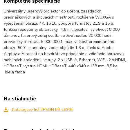
Kompletné špecifikácie
Univerzálny laserový projektor do učební, zasadacích,
prednáškových a školiacich miestností, rozlíšenie WUXGA s
vylepšením obrazu 4K, 16:10, podpora formátov 21:9 a 16:6,
funkcia rozdelenej obrazovky, 4,6 mil. pixelov, svietivosť 8 000
lúmenov, laserový zdroj svetla so životnosťou 20 000 hodín
prevádzky, kontrast 5 000 000:1, max. veľkosť premietaného
obrazu 500", manuálny zoom objektív 1,6 x, funkcia Apple
Airplay a Miracast na bezdrôtové pripojenie a zdieľanie obrazov z
mobilných zariadení, vstupy: 2 x USB-A, Ethernet, WiFi , 2 x HDMI,
HDBaseT, výstup HDMI, HDBaseT, 440 x340 x 138 mm, 8,5 kg,
biela farba
Na stiahnutie
Katalógový list EPSON EB-L890E