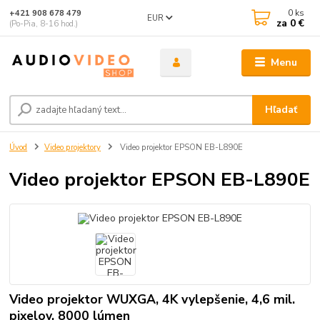
0
ks
+421 908 678 479
EUR
za
0 €
(Po-Pia, 8-16 hod.)
Menu
Hľadať
Úvod
Video projektory
Video projektor EPSON EB-L890E
Video projektor EPSON EB-L890E
Video projektor WUXGA, 4K vylepšenie, 4,6 mil.
pixelov, 8000 lúmen