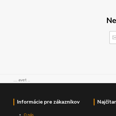
Ne
..... avet ...
Informácie pre zákazníkov
Najčíta
O nás