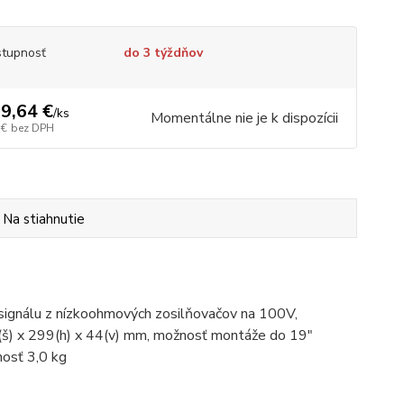
tupnosť
do 3 týždňov
9,64 €
/
ks
Momentálne nie je k dispozícii
 €
bez DPH
Na stiahnutie
signálu z nízkoohmových zosilňovačov na 100V,
(š) x 299(h) x 44(v) mm, možnosť montáže do 19"
nosť 3,0 kg