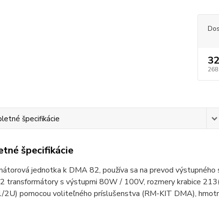
Dos
32
268
etné špecifikácie
tné špecifikácie
mátorová jednotka k DMA 82, používa sa na prevod výstupného 
 2 transformátory s výstupmi 80W / 100V, rozmery krabice 213
(1/2U) pomocou voliteľného príslušenstva (RM-KIT DMA), hmot