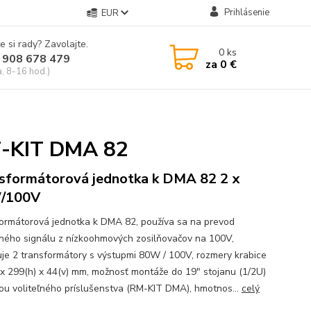
Prihlásenie
EUR
e si rady? Zavolajte.
0
ks
 908 678 479
za
0 €
a, 8-16 hod.)
F-KIT DMA 82
sformátorová jednotka k DMA 82 2 x
/100V
ormátorová jednotka k DMA 82, používa sa na prevod
ného signálu z nízkoohmových zosilňovačov na 100V,
je 2 transformátory s výstupmi 80W / 100V, rozmery krabice
 x 299(h) x 44(v) mm, možnosť montáže do 19" stojanu (1/2U)
u voliteľného príslušenstva (RM-KIT DMA), hmotnos...
celý