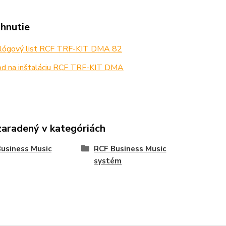
ahnutie
lógový list RCF TRF-KIT DMA 82
d na inštaláciu RCF TRF-KIT DMA
zaradený v kategóriách
usiness Music
RCF Business Music
systém