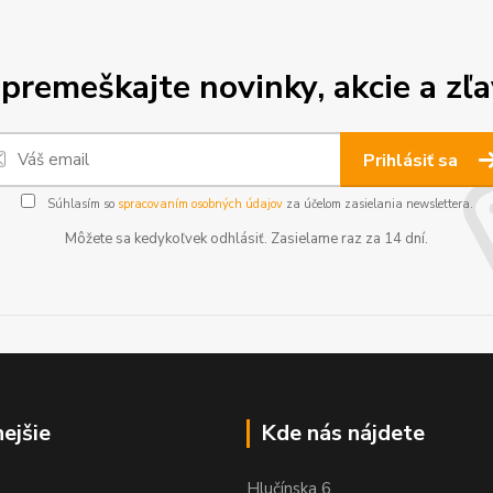
premeškajte novinky, akcie a zľa
Prihlásiť sa
Súhlasím so
spracovaním osobných údajov
za účelom zasielania newslettera.
Môžete sa kedykoľvek odhlásiť. Zasielame raz za 14 dní.
nejšie
Kde nás nájdete
Hlučínska 6