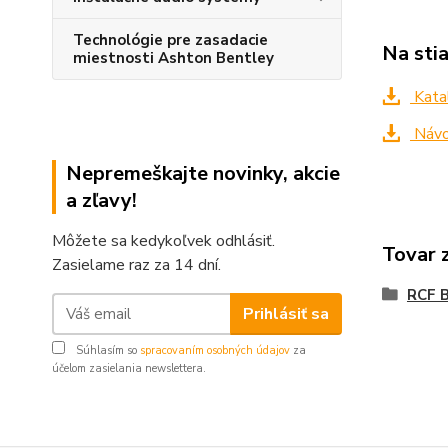
Technológie pre zasadacie
Na sti
miestnosti Ashton Bentley
Kata
Návo
Nepremeškajte novinky, akcie
a zľavy!
Môžete sa kedykoľvek odhlásiť.
Tovar 
Zasielame raz za 14 dní.
RCF B
Prihlásiť sa
Súhlasím so
spracovaním osobných údajov
za
účelom zasielania newslettera.