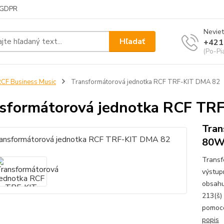
GDPR
Neviet
Hľadať
+421
(Po-Pi
CF Business Music
Transformátorová jednotka RCF TRF-KIT DMA 82
sformátorová jednotka RCF TR
Tran
80W
Transf
výstup
obsahu
213(š)
pomoco
popis