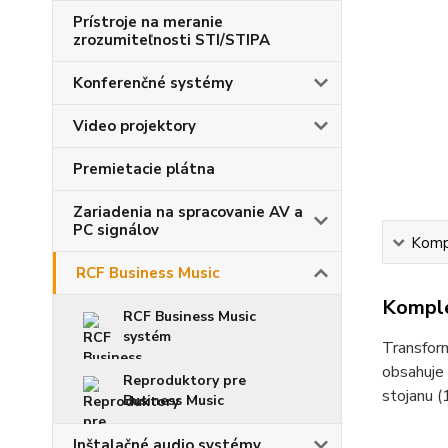
Prístroje na meranie
zrozumiteľnosti STI/STIPA
Konferenčné systémy
Video projektory
Premietacie plátna
Zariadenia na spracovanie AV a
PC signálov
Kompl
RCF Business Music
Komple
RCF Business Music
systém
Transfor
obsahuje
Reproduktory pre
stojanu 
Business Music
Inštalačné audio systémy