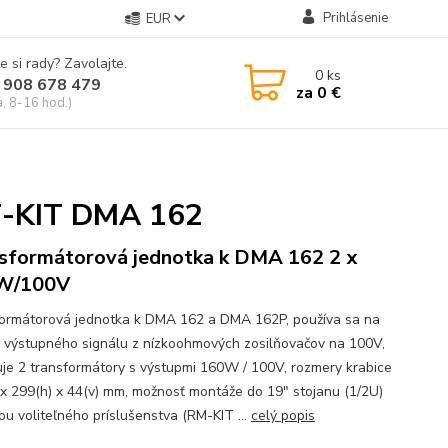
Prihlásenie
EUR
e si rady? Zavolajte.
0
ks
 908 678 479
za
0 €
a, 8-16 hod.)
F-KIT DMA 162
sformátorová jednotka k DMA 162 2 x
W/100V
ormátorová jednotka k DMA 162 a DMA 162P, používa sa na
 výstupného signálu z nízkoohmových zosilňovačov na 100V,
je 2 transformátory s výstupmi 160W / 100V, rozmery krabice
 x 299(h) x 44(v) mm, možnosť montáže do 19" stojanu (1/2U)
u voliteľného príslušenstva (RM-KIT ...
celý popis