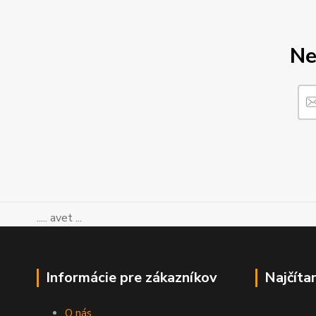
Ne
..... avet ...
Informácie pre zákazníkov
Najčíta
O nás