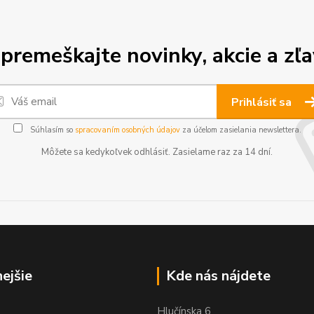
premeškajte novinky, akcie a zľa
Prihlásiť sa
Súhlasím so
spracovaním osobných údajov
za účelom zasielania newslettera.
Môžete sa kedykoľvek odhlásiť. Zasielame raz za 14 dní.
nejšie
Kde nás nájdete
Hlučínska 6