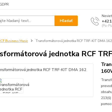
GDPR
Neviet
Hľadať
+421
(Po-Pi
CF Business Music
Transformátorová jednotka RCF TRF-KIT DMA 162
sformátorová jednotka RCF TR
Tran
160
Transf
prevod
obsahu
213(š)
pomoco