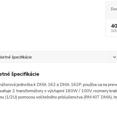
Dos
40
326
etné špecifikácie
tné špecifikácie
mátorová jednotka k DMA 162 a DMA 162P, používa sa na prevo
sahuje 2 transformátory s výstupmi 160W / 100V, rozmery krab
anu (1/2U) pomocou voliteľného príslušenstva (RM-KIT DMA), 