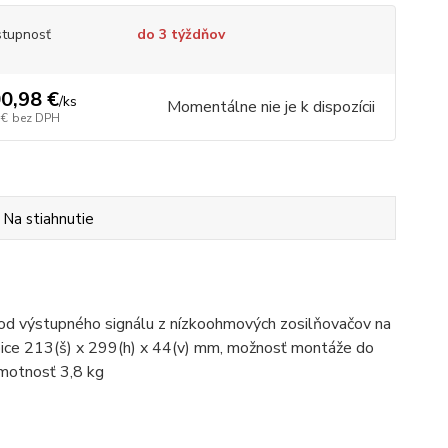
tupnosť
do 3 týždňov
0,98 €
/
ks
Momentálne nie je k dispozícii
 €
bez DPH
Na stiahnutie
d výstupného signálu z nízkoohmových zosilňovačov na
ice 213(š) x 299(h) x 44(v) mm, možnosť montáže do
hmotnosť 3,8 kg