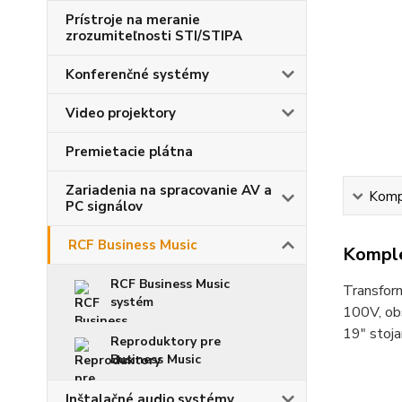
Prístroje na meranie
zrozumiteľnosti STI/STIPA
Konferenčné systémy
Video projektory
Premietacie plátna
Zariadenia na spracovanie AV a
Kompl
PC signálov
RCF Business Music
Komple
RCF Business Music
Transfor
systém
100V, ob
19" stoj
Reproduktory pre
Business Music
Inštalačné audio systémy