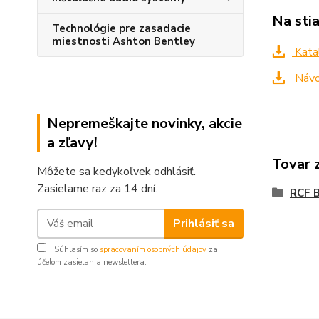
Na sti
Technológie pre zasadacie
miestnosti Ashton Bentley
Kata
Návo
Nepremeškajte novinky, akcie
a zľavy!
Tovar 
Môžete sa kedykoľvek odhlásiť.
Zasielame raz za 14 dní.
RCF B
Prihlásiť sa
Súhlasím so
spracovaním osobných údajov
za
účelom zasielania newslettera.