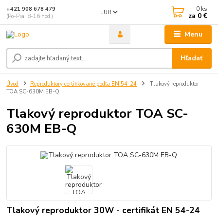
0
ks
+421 908 678 479
EUR
za
0 €
(Po-Pia, 8-16 hod.)
Menu
Hľadať
Úvod
Reproduktory certifikované podľa EN 54-24
Tlakový reproduktor
TOA SC-630M EB-Q
Tlakový reproduktor TOA SC-
630M EB-Q
Tlakový reproduktor 30W - certifikát EN 54-24