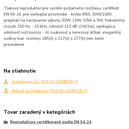
Tlakový reproduktor pre systém požiarneho rozhlasu, certifikát
EN 54-24, pre vonkajšie prostredie - krytie IP65, 30W/100V,
prepínač na nastavenie výkonu 30W, 15W, 10W a 5W, frekvenčný
rozsah 250 Hz - 10 kHz, citlivosť 113 dB (1W/1m), vynikajúca
odolnosť voči korózii - Al zvukovod a nerezový držiak, elegantný
oválny tvar, rozmery 285(š) x 227(v) x 277(h) mm, biele
prevedenie
Na stiahnutie
Katalógový list TOA SC-630M EB-Q
Návod na inštaláciu TOA SC-630M EB-Q
Tovar zaradený v kategóriách
Reproduktory certifikované podľa EN 54-24