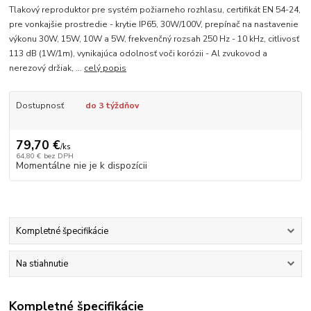
Tlakový reproduktor pre systém požiarneho rozhlasu, certifikát EN 54-24,
pre vonkajšie prostredie - krytie IP65, 30W/100V, prepínač na nastavenie
výkonu 30W, 15W, 10W a 5W, frekvenčný rozsah 250 Hz - 10 kHz, citlivosť
113 dB (1W/1m), vynikajúca odolnosť voči korózii - Al zvukovod a
nerezový držiak, ...
celý popis
Dostupnosť
do 3 týždňov
79,70 €
/
ks
64,80 €
bez DPH
Momentálne nie je k dispozícii
Kompletné špecifikácie
Na stiahnutie
Kompletné špecifikácie