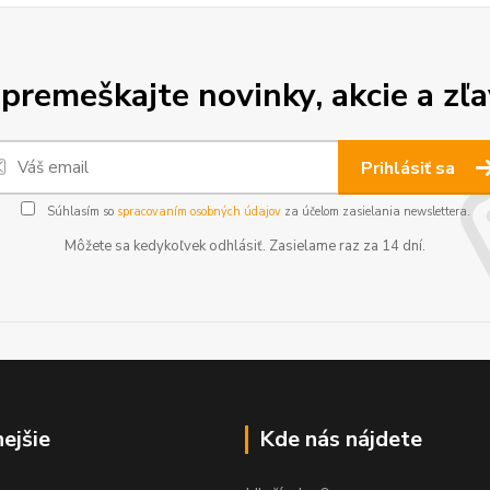
premeškajte novinky, akcie a zľa
Prihlásiť sa
Súhlasím so
spracovaním osobných údajov
za účelom zasielania newslettera.
Môžete sa kedykoľvek odhlásiť. Zasielame raz za 14 dní.
nejšie
Kde nás nájdete