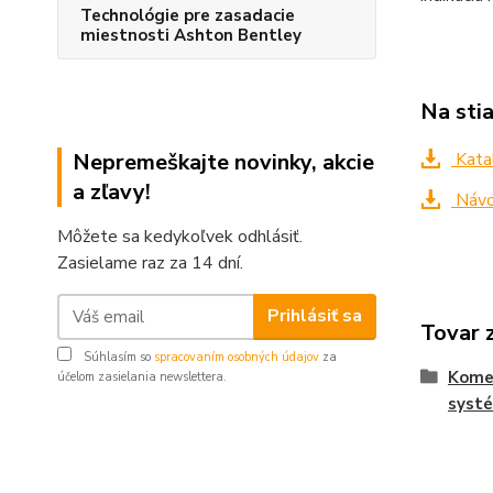
Technológie pre zasadacie
miestnosti Ashton Bentley
Na sti
Nepremeškajte novinky, akcie
Kata
a zľavy!
Návo
Môžete sa kedykoľvek odhlásiť.
Zasielame raz za 14 dní.
Prihlásiť sa
Tovar 
Súhlasím so
spracovaním osobných údajov
za
Komer
účelom zasielania newslettera.
syst