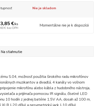
tupnosť
Nie je skladom
3,85 €
/
ks
Momentálne nie je k dispozícii
,60 €
bez DPH
Na stiahnutie
tému S.04, možnosť použitia širokého radu mikrofónov
sionálnych muzikantov a divadlá, 4 kanály vo voľnom
ipojenie mikrofónu alebo kábla z hudobného nástroja,
vysielača a prijímača pomocou IR signálu, číselné LED
ónu 10 hodín z jednej batérie 1,5V AA, dosah až 100 m,
cký XLR (-20 dBu) a nesymetrický jack (-10 dBu).