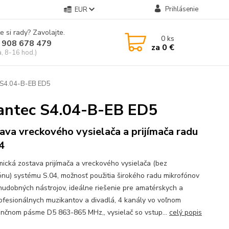
Prihlásenie
EUR
e si rady? Zavolajte.
0
ks
 908 678 479
za
0 €
a, 8-16 hod.)
 S4.04-B-EB ED5
antec S4.04-B-EB ED5
ava vreckového vysielača a prijímača radu
4
ická zostava prijímača a vreckového vysielača (bez
ónu) systému S.04, možnosť použitia širokého radu mikrofónov
hudobných nástrojov, ideálne riešenie pre amatérskych a
ofesionálnych muzikantov a divadlá, 4 kanály vo voľnom
enčnom pásme D5 863-865 MHz,, vysielač so vstup...
celý popis