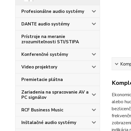
Profesionálne audio systémy
DANTE audio systémy
Prístroje na meranie
zrozumiteľnosti STI/STIPA
Konferenčné systémy
Kompl
Video projektory
Premietacie plátna
Komple
Zariadenia na spracovanie AV a
Ekonomick
PC signálov
alebo hud
bezlicen
RCF Business Music
frekvenčn
Inštalačné audio systémy
zobrazeni
indikácia