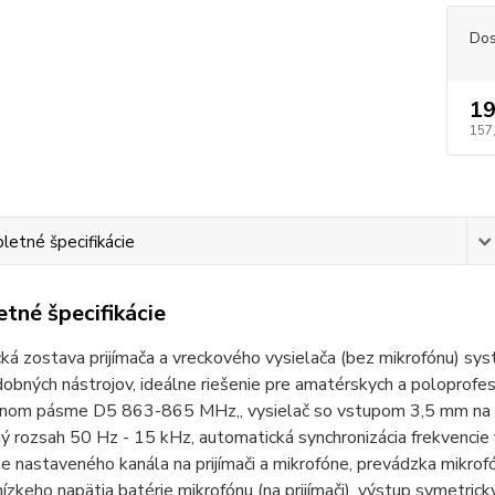
Dos
19
157
etné špecifikácie
tné špecifikácie
á zostava prijímača a vreckového vysielača (bez mikrofónu) sys
obných nástrojov, ideálne riešenie pre amatérskych a poloprofe
čnom pásme D5 863-865 MHz,, vysielač so vstupom 3,5 mm na pr
ý rozsah 50 Hz - 15 kHz, automatická synchronizácia frekvencie 
e nastaveného kanála na prijímači a mikrofóne, prevádzka mikrof
 nízkeho napätia batérie mikrofónu (na prijímači), výstup symetri