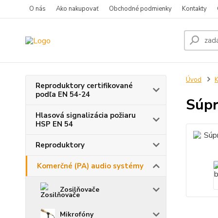
O nás
Ako nakupovať
Obchodné podmienky
Kontakty
Úvod
K
Reproduktory certifikované
podľa EN 54-24
Súpr
Hlasová signalizácia požiaru
HSP EN 54
Reproduktory
Komerčné (PA) audio systémy
Zosilňovače
Mikrofóny