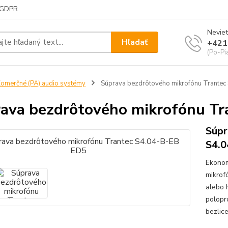
GDPR
Neviet
Hľadať
+421
(Po-Pi
omerčné (PA) audio systémy
Súprava bezdrôtového mikrofónu Trantec
ava bezdrôtového mikrofónu Tr
Súpr
S4.0
Ekonom
mikrof
alebo 
polopr
bezlic