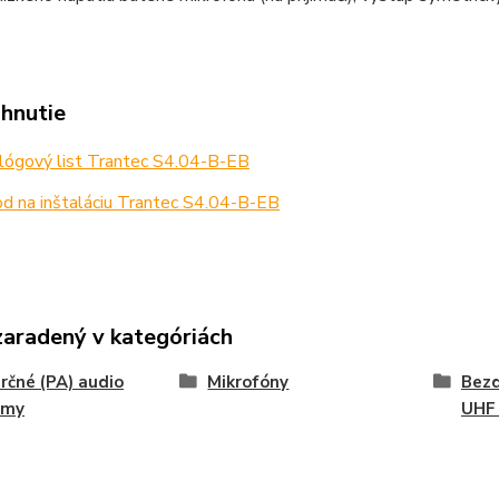
ahnutie
lógový list Trantec S4.04-B-EB
d na inštaláciu Trantec S4.04-B-EB
zaradený v kategóriách
čné (PA) audio
Mikrofóny
Bezd
émy
UHF