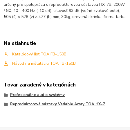
určený pre spoluprácu s reproduktorovou sústavou HX-7B, 200W
/ 8Ω, 40 - 400 Hz (-10 dB), citlivosť 93 dB (voľné zvukové pole),
505 (š) × 528 (v) × 477 (h) mm, 30kg, drevená skrinka, čierna farba
Na stiahnutie
Katalógový list TOA FB-150B
Návod na inštaláciu TOA FB-150B
Tovar zaradený v kategóriách
Profesionálne audio systémy
Reproduktorové sústavy Variable Array TOA HX-7