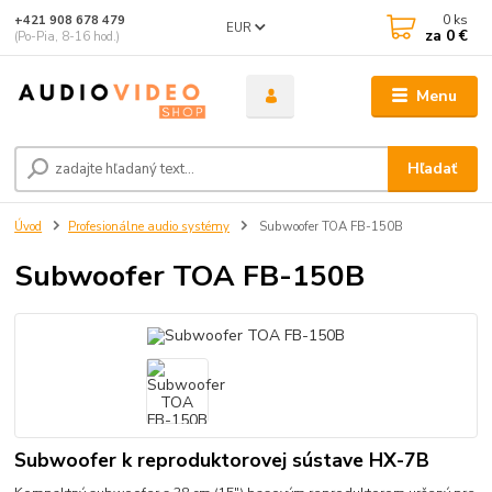
0
ks
+421 908 678 479
EUR
za
0 €
(Po-Pia, 8-16 hod.)
Menu
Hľadať
Úvod
Profesionálne audio systémy
Subwoofer TOA FB-150B
Subwoofer TOA FB-150B
Subwoofer k reproduktorovej sústave HX-7B