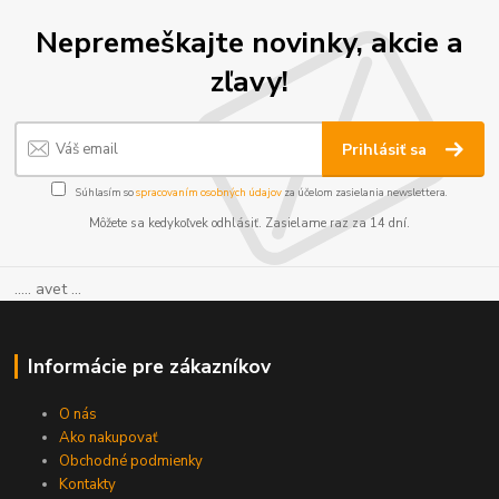
Nepremeškajte novinky, akcie a
zľavy!
Prihlásiť sa
Súhlasím so
spracovaním osobných údajov
za účelom zasielania newslettera.
Môžete sa kedykoľvek odhlásiť. Zasielame raz za 14 dní.
..... avet ...
Informácie pre zákazníkov
O nás
Ako nakupovať
Obchodné podmienky
Kontakty