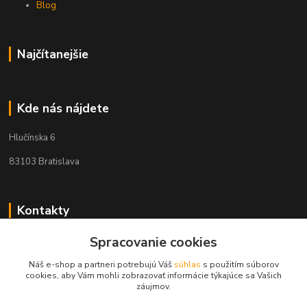
Blog
Najčítanejšie
Kde nás nájdete
Hlučínska 6
83103 Bratislava
Kontakty
Spracovanie cookies
+421 908 678 479
(Po-Pia, 8-16 hod.)
Náš e-shop a partneri potrebujú Váš
súhlas
s použitím súborov
cookies, aby Vám mohli zobrazovať informácie týkajúce sa Vašich
info@audiovideoshop.sk
záujmov.