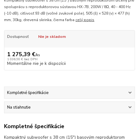
Kompaktný subwoofer s 38 cm (15") basovým reproduktorom určený pre
spoluprácu s reproduktorovou sústavou HX-7B, 200W / 8Ω, 40 - 400 Hz
(-10 dB), citlivosť 93 dB (voľné zvukové pole), 505 (š) × 528 (v) × 477 (h)
mm, 30kg, drevená skrinka, čierna farba
celý popis
Dostupnosť
Nie je skladom
1 275,39 €
/
ks
1 036,90 €
bez DPH
Momentálne nie je k dispozícii
Kompletné špecifikácie
Na stiahnutie
Kompletné špecifikácie
Kompaktný subwoofer s 38 cm (15") basovým reproduktorom