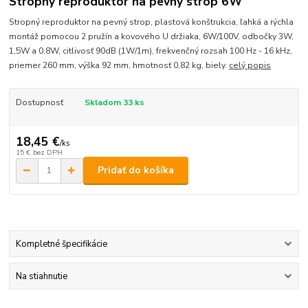
Stropný reproduktor na pevný strop 6W
Stropný reproduktor na pevný strop, plastová konštrukcia, ľahká a rýchla
montáž pomocou 2 pružín a kovového U držiaka, 6W/100V, odbočky 3W,
1,5W a 0,8W, citlivosť 90dB (1W/1m), frekvenčný rozsah 100 Hz - 16 kHz,
priemer 260 mm, výška 92 mm, hmotnosť 0,82 kg, biely.
celý popis
Dostupnosť
Skladom 33 ks
18,45 €
/
ks
15 €
bez DPH
Pridať do košíka
Kompletné špecifikácie
Na stiahnutie