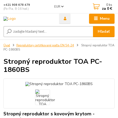
0
ks
+421 908 678 479
EUR
za
0 €
(Po-Pia, 8-16 hod.)
Menu
Hľadať
Úvod
Reproduktory certifikované podľa EN 54-24
Stropný reproduktor TOA
PC-1860BS
Stropný reproduktor TOA PC-
1860BS
Stropný reproduktor s kovovým krytom -