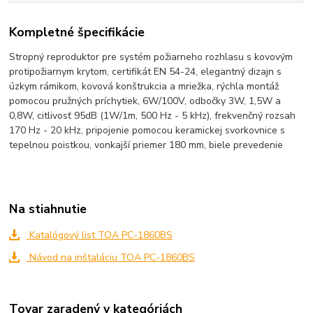
Kompletné špecifikácie
Stropný reproduktor pre systém požiarneho rozhlasu s kovovým
protipožiarnym krytom, certifikát EN 54-24, elegantný dizajn s
úzkym rámikom, kovová konštrukcia a mriežka, rýchla montáž
pomocou pružných príchytiek, 6W/100V, odbočky 3W, 1,5W a
0,8W, citlivosť 95dB (1W/1m, 500 Hz - 5 kHz), frekvenčný rozsah
170 Hz - 20 kHz, pripojenie pomocou keramickej svorkovnice s
tepelnou poistkou, vonkajší priemer 180 mm, biele prevedenie
Na stiahnutie
Katalógový list TOA PC-1860BS
Návod na inštaláciu TOA PC-1860BS
Tovar zaradený v kategóriách