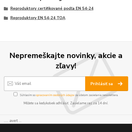
Reproduktory certifikované podľa EN 54-24
Reproduktory EN 54-24 TOA
Nepremeškajte novinky, akcie a
zľavy!
Prihlásiť sa
Súhlasím so
spracovaním osobných údajov
za účelom zasielania newslettera.
Môžete sa kedykoľvek odhlásiť. Zasielame raz za 14 dní.
..... avet ...