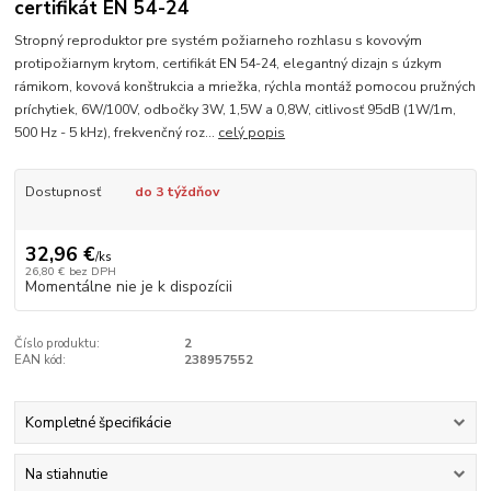
certifikát EN 54-24
Stropný reproduktor pre systém požiarneho rozhlasu s kovovým
protipožiarnym krytom, certifikát EN 54-24, elegantný dizajn s úzkym
rámikom, kovová konštrukcia a mriežka, rýchla montáž pomocou pružných
príchytiek, 6W/100V, odbočky 3W, 1,5W a 0,8W, citlivosť 95dB (1W/1m,
500 Hz - 5 kHz), frekvenčný roz...
celý popis
Dostupnosť
do 3 týždňov
32,96 €
/
ks
26,80 €
bez DPH
Momentálne nie je k dispozícii
Číslo produktu:
2
EAN kód:
238957552
Kompletné špecifikácie
Na stiahnutie