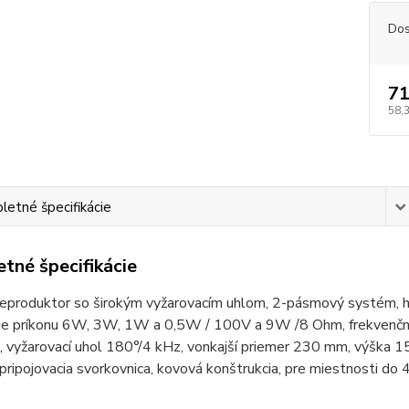
Dos
71
58,
etné špecifikácie
tné špecifikácie
reproduktor so širokým vyžarovacím uhlom, 2-pásmový systém, h
ie príkonu 6W, 3W, 1W a 0,5W / 100V a 9W /8 Ohm, frekvenčný 
vyžarovací uhol 180°/4 kHz, vonkajší priemer 230 mm, výška 154
 pripojovacia svorkovnica, kovová konštrukcia, pre miestnosti do