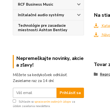
RCF Business Music
Na sti
Inštalačné audio systémy
Technológie pre zasadacie
Kata
miestnosti Ashton Bentley
Návo
Nepremeškajte novinky, akcie
Tovar 
a zľavy!
Repr
Môžete sa kedykoľvek odhlásiť.
Zasielame raz za 14 dní.
Prihlásiť sa
Súhlasím so
spracovaním osobných údajov
za
účelom zasielania newslettera.