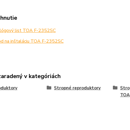
ahnutie
lógový list TOA F-2352SC
d na inštaláciu TOA F-2352SC
zaradený v kategóriách
oduktory
Stropné reproduktory
Stro
TOA