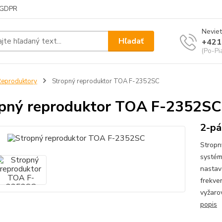
GDPR
Neviet
Hľadať
+421
(Po-Pi
eproduktory
Stropný reproduktor TOA F-2352SC
pný reproduktor TOA F-2352SC
2-pá
Stropn
systém
nastav
frekve
vyžaro
popis