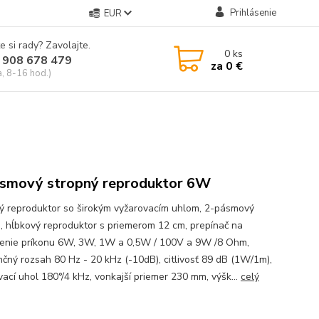
Prihlásenie
EUR
e si rady? Zavolajte.
0
ks
 908 678 479
za
0 €
a, 8-16 hod.)
smový stropný reproduktor 6W
ý reproduktor so širokým vyžarovacím uhlom, 2-pásmový
, hĺbkový reproduktor s priemerom 12 cm, prepínač na
enie príkonu 6W, 3W, 1W a 0,5W / 100V a 9W /8 Ohm,
nčný rozsah 80 Hz - 20 kHz (-10dB), citlivosť 89 dB (1W/1m),
vací uhol 180°/4 kHz, vonkajší priemer 230 mm, výšk...
celý