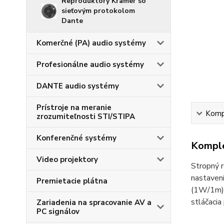
Reproduktory Kramer so
sieťovým protokolom
Dante
Komerčné (PA) audio systémy
Profesionálne audio systémy
DANTE audio systémy
Prístroje na meranie
Kompl
zrozumiteľnosti STI/STIPA
Konferenčné systémy
Komple
Video projektory
Stropný 
nastaven
Premietacie plátna
(1W/1m), 
stláčacia
Zariadenia na spracovanie AV a
PC signálov