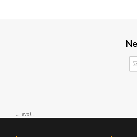
Ne
..... avet ...