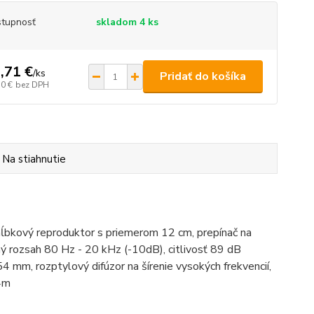
tupnosť
skladom 4 ks
,71 €
/
ks
Pridať do košíka
30 €
bez DPH
Na stiahnutie
ĺbkový reproduktor s priemerom 12 cm, prepínač na
rozsah 80 Hz - 20 kHz (-10dB), citlivosť 89 dB
 mm, rozptylový difúzor na šírenie vysokých frekvencií,
 4m