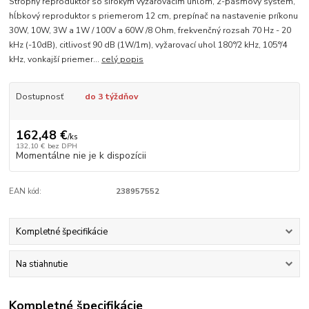
Stropný reproduktor so širokým vyžarovacím uhlom, 2-pásmový systém,
hĺbkový reproduktor s priemerom 12 cm, prepínač na nastavenie príkonu
30W, 10W, 3W a 1W / 100V a 60W /8 Ohm, frekvenčný rozsah 70 Hz - 20
kHz (-10dB), citlivosť 90 dB (1W/1m), vyžarovací uhol 180°/2 kHz, 105°/4
kHz, vonkajší priemer...
celý popis
Dostupnosť
do 3 týždňov
162,48 €
/
ks
132,10 €
bez DPH
Momentálne nie je k dispozícii
EAN kód:
238957552
Kompletné špecifikácie
Na stiahnutie
Kompletné špecifikácie