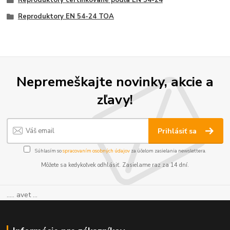
Reproduktory certifikované podľa EN 54-24
Reproduktory EN 54-24 TOA
Nepremeškajte novinky, akcie a
zľavy!
Prihlásiť sa
Súhlasím so
spracovaním osobných údajov
za účelom zasielania newslettera.
Môžete sa kedykoľvek odhlásiť. Zasielame raz za 14 dní.
..... avet ...