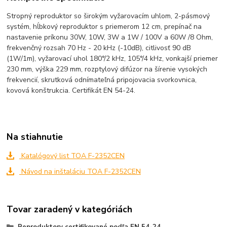
Stropný reproduktor so širokým vyžarovacím uhlom, 2-pásmový
systém, hĺbkový reproduktor s priemerom 12 cm, prepínač na
nastavenie príkonu 30W, 10W, 3W a 1W / 100V a 60W /8 Ohm,
frekvenčný rozsah 70 Hz - 20 kHz (-10dB), citlivosť 90 dB
(1W/1m), vyžarovací uhol 180°/2 kHz, 105°/4 kHz, vonkajší priemer
230 mm, výška 229 mm, rozptylový difúzor na šírenie vysokých
frekvencií, skrutková odnímateľná pripojovacia svorkovnica,
kovová konštrukcia. Certifikát EN 54-24.
Na stiahnutie
Katalógový list TOA F-2352CEN
Návod na inštaláciu TOA F-2352CEN
Tovar zaradený v kategóriách