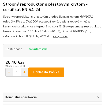
Stropný reproduktor s plastovým krytom -
certifikát EN 54-24
Stropný reproduktor s plastovým protipožiarnym krytom, 6W/100V,
odbočky 3W a 1,5W/100V, plastová konštrukcia a kovová mriežka,
keramická svorkovnica a tepelná poistka, 5" širokopásmový reproduktor,
frekvenčný rozsah 130 Hz - 20 kHz (-10 dB), citlivosť 93dB/1W/1m,
vyžarovací uhol 180°/2 kHz, 90°/4 kH...
celý popis
Dostupnosť
Skladom 2 ks
26,40 €
/
ks
21,46 €
bez DPH
Pridať do košíka
Kompletné špecifikácie