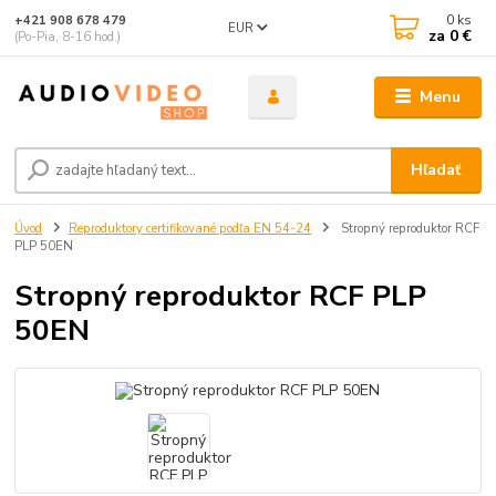
0
ks
+421 908 678 479
EUR
za
0 €
(Po-Pia, 8-16 hod.)
Menu
Hľadať
Úvod
Reproduktory certifikované podľa EN 54-24
Stropný reproduktor RCF
PLP 50EN
Stropný reproduktor RCF PLP
50EN