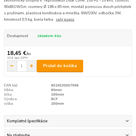
Ekonomický stropný 6" reproduktor Dual Cone, 100 Hz - 20 kHz, citlivosť
90dB/1W/1m, rozmery Ø 186 x 65 mm, montáž pomocou dvoch príchytiek
s pružinami, plastová konštrukcia a mriežka, 6W/100V, odbočka 3W,
hmotnosť 0,5 kg, biela farba
celý popis
Dostupnosť
skladom 4 ks
18,45 €
/
ks
15 €
bez DPH
Pridať do košíka
EAN kód:
8024530007096
hĺbka:
80mm
šírka:
200mm
Výrobca:
RCF
výška:
200mm
Kompletné špecifikácie
Na stiahnutie