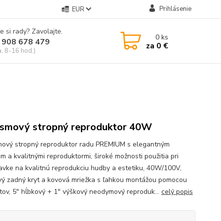
Prihlásenie
EUR
e si rady? Zavolajte.
0
ks
 908 678 479
za
0 €
a, 8-16 hod.)
smový stropný reproduktor 40W
ový stropný reproduktor radu PREMIUM s elegantným
m a kvalitnými reproduktormi, široké možnosti použitia pri
avke na kvalitnú reprodukciu hudby a estetiku, 40W/100V,
vý zadný kryt a kovová mriežka s ľahkou montážou pomocou
ov, 5" hĺbkový + 1" výškový neodymový reproduk...
celý popis