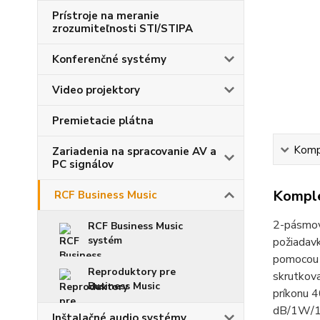
Prístroje na meranie
zrozumiteľnosti STI/STIPA
Konferenčné systémy
Video projektory
Premietacie plátna
Kompl
Zariadenia na spracovanie AV a
PC signálov
Komple
RCF Business Music
2-pásmov
RCF Business Music
systém
požiadavk
pomocou 
Reproduktory pre
skrutkova
Business Music
príkonu 
dB/1W/1m
Inštalačné audio systémy