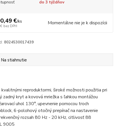
tupnosť
do 3 týždňov
0,49 €
/
ks
Momentálne nie je k dispozícii
 €
bez DPH
d:
8024530017439
Na stiahnutie
alitnými reproduktormi, široké možnosti použitia pri
ý zadný kryt a kovová mriežka s ľahkou montážou
arovací uhol 130°, upevnenie pomocou troch
roblock, 6-polohový otočný prepínač na nastavenie
enčný rozsah 80 Hz - 20 kHz, citlivosť 88
 RAL 9005