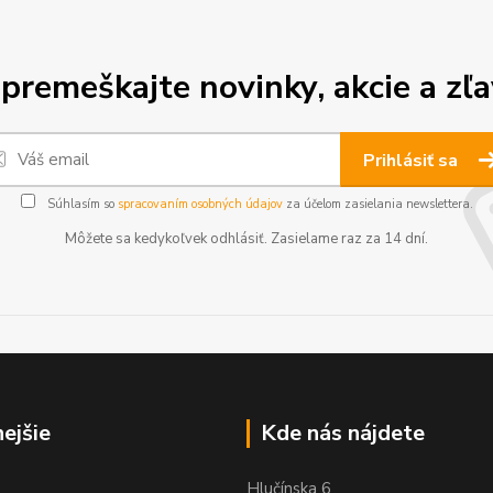
premeškajte novinky, akcie a zľa
Prihlásiť sa
Súhlasím so
spracovaním osobných údajov
za účelom zasielania newslettera.
Môžete sa kedykoľvek odhlásiť. Zasielame raz za 14 dní.
nejšie
Kde nás nájdete
Hlučínska 6