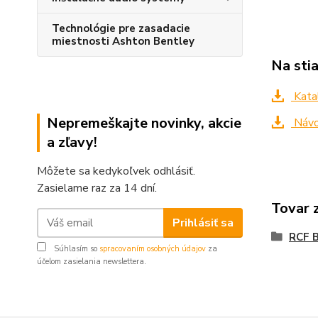
Technológie pre zasadacie
miestnosti Ashton Bentley
Na sti
Kata
Nepremeškajte novinky, akcie
Návo
a zľavy!
Môžete sa kedykoľvek odhlásiť.
Zasielame raz za 14 dní.
Tovar 
Prihlásiť sa
RCF B
Súhlasím so
spracovaním osobných údajov
za
účelom zasielania newslettera.