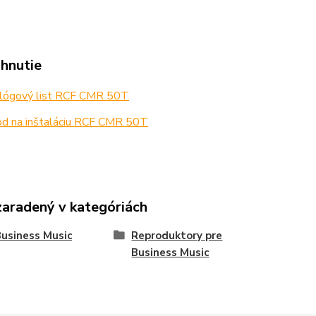
ahnutie
lógový list RCF CMR 50T
d na inštaláciu RCF CMR 50T
zaradený v kategóriách
usiness Music
Reproduktory pre
Business Music