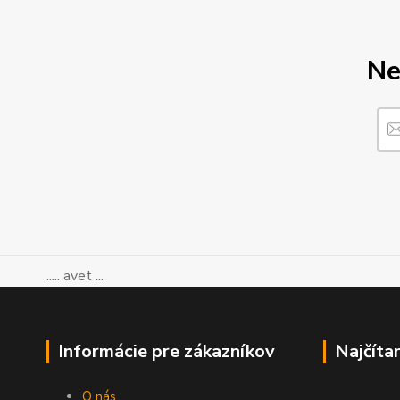
Ne
..... avet ...
Informácie pre zákazníkov
Najčíta
O nás