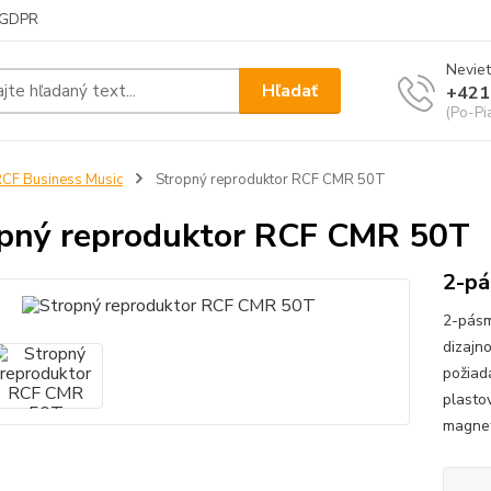
GDPR
Neviet
Hľadať
+421
(Po-Pi
CF Business Music
Stropný reproduktor RCF CMR 50T
pný reproduktor RCF CMR 50T
2-pá
2-pásm
dizajno
požiad
plasto
magnet