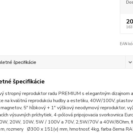
Dos
20
163
EAN kó
etné špecifikácie
tné špecifikácie
ý stropný reproduktor radu PREMIUM s elegantným dizajnom a kv
e na kvalitnú reprodukciu hudby a estetiku, 40W/100V, plastov
magnetov, 5" hĺbkový + 1" výškový neodymový reproduktor, vyž
cích výsuvných príchytiek, 4-pólová pripojovacia svorkovnica Eu
40W, 20W, 10W, 5W / 100V a 70V, 2,5W/70V a 40W/8Ohm, frekv
, rozmery Ø300 x 151(v) mm, hmotnosť 4kg, farba čierna