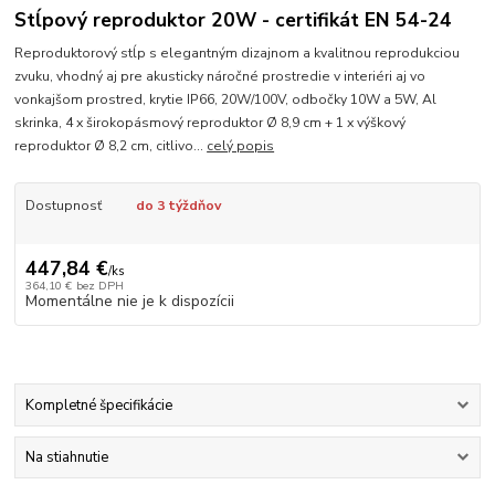
Stĺpový reproduktor 20W - certifikát EN 54-24
Reproduktorový stĺp s elegantným dizajnom a kvalitnou reprodukciou
zvuku, vhodný aj pre akusticky náročné prostredie v interiéri aj vo
vonkajšom prostred, krytie IP66, 20W/100V, odbočky 10W a 5W, Al
skrinka, 4 x širokopásmový reproduktor Ø 8,9 cm + 1 x výškový
reproduktor Ø 8,2 cm, citlivo...
celý popis
Dostupnosť
do 3 týždňov
447,84 €
/
ks
364,10 €
bez DPH
Momentálne nie je k dispozícii
Kompletné špecifikácie
Na stiahnutie