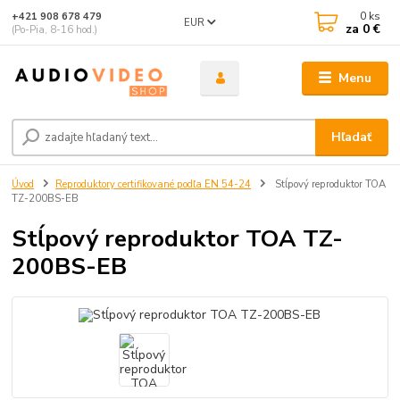
0
ks
+421 908 678 479
EUR
za
0 €
(Po-Pia, 8-16 hod.)
Menu
Hľadať
Úvod
Reproduktory certifikované podľa EN 54-24
Stĺpový reproduktor TOA
TZ-200BS-EB
Stĺpový reproduktor TOA TZ-
200BS-EB