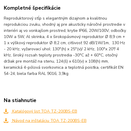
Kompletné špecifikácie
Reproduktorový stĺp s elegantným dizajnom a kvalitnou
reprodukciou zvuku, vhodný aj pre akusticky náročné prostredie v
interiéri aj vo vonkajšom prostred, krytie IP66, 20W/100V, odbočky
10W a 5W, Al skrinka, 4 x širokopásmový reproduktor Ø 8,9 cm +
1 x výškový reproduktor Ø 8,2 cm, citlivosť 92 dB/1W/1m, 130 Hz
- 20 kHz, vyžarovací uhol: 130°(h) x 25°(v)/ 2 kHz, 100°x 20°/ 4
kHz, široký rozsah teploty prostredia -30°C až + 60°C, otočný
držiak pre montáž na stenu, 124(š) x 610(v) x 108(h) mm,
keramická 4-pólová svorkovnica a teplotná poistka, certifikát EN
54-24, biela farba RAL 9016, 3,9kg
Na stiahnutie
Katalógový list TOA TZ-200BS-EB
Návod na inštaláciu TOA TZ-200BS-EB