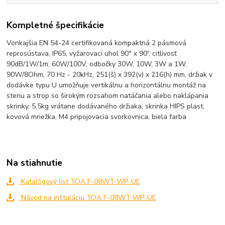
Kompletné špecifikácie
Vonkajšia EN 54-24 certifikovaná kompaktná 2 pásmová
reprosústava, IP65, vyžarovací uhol 90° x 90º, citlivosť
90dB/1W/1m, 60W/100V, odbočky 30W, 10W, 3W a 1W,
90W/8Ohm, 70 Hz - 20kHz, 251(š) x 392(v) x 216(h) mm, držiak v
dodávke typu U umožňuje vertikálnu a horizontálnu montáž na
stenu a strop so širokým rozsahom natáčania alebo naklápania
skrinky, 5.5kg vrátane dodávaného držiaka, skrinka HIPS plast,
kovová mriežka, M4 pripojovacia svorkovnica, biela farba
Na stiahnutie
Katalógový list TOA F-08WT-WP-UE
Návod na inštaláciu TOA F-08WT-WP-UE