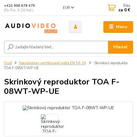
0
ks
+421 908 678 479
EUR
za
0 €
(Po-Pia, 8-16 hod.)
Menu
Hľadať
Úvod
Reproduktory certifikované podľa EN 54-24
Skrinkový reproduktor
TOA F-08WT-WP-UE
Skrinkový reproduktor TOA F-
08WT-WP-UE