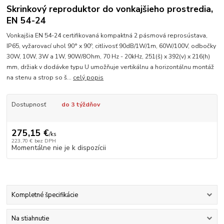
Skrinkový reproduktor do vonkajšieho prostredia,
EN 54-24
Vonkajšia EN 54-24 certifikovaná kompaktná 2 pásmová reprosústava,
IP65, vyžarovací uhol 90° x 90º, citlivosť 90dB/1W/1m, 60W/100V, odbočky
30W, 10W, 3W a 1W, 90W/8Ohm, 70 Hz - 20kHz, 251(š) x 392(v) x 216(h)
mm, držiak v dodávke typu U umožňuje vertikálnu a horizontálnu montáž
na stenu a strop so š...
celý popis
Dostupnosť
do 3 týždňov
275,15 €
/
ks
223,70 €
bez DPH
Momentálne nie je k dispozícii
Kompletné špecifikácie
Na stiahnutie