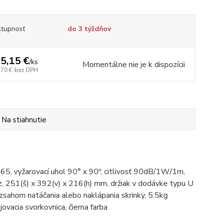
tupnosť
do 3 týždňov
5,15 €
/
ks
Momentálne nie je k dispozícii
,70 €
bez DPH
Na stiahnutie
65, vyžarovací uhol 90° x 90º, citlivosť 90dB/1W/1m,
1(š) x 392(v) x 216(h) mm, držiak v dodávke typu U
zsahom natáčania alebo naklápania skrinky, 5.5kg
ovacia svorkovnica, čierna farba