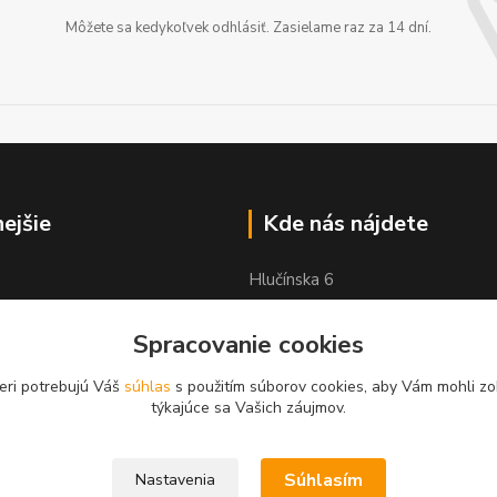
Môžete sa kedykoľvek odhlásiť. Zasielame raz za 14 dní.
nejšie
Kde nás nájdete
Hlučínska 6
83103 Bratislava
Spracovanie cookies
eri potrebujú Váš
súhlas
s použitím súborov cookies, aby Vám mohli zo
týkajúce sa Vašich záujmov.
Súhlasím
Nastavenia