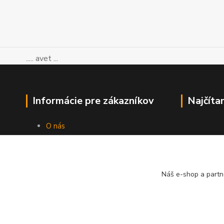
..... avet ...
Informácie pre zákazníkov
Najčíta
O nás
Ako nakupovať
Obchodné podmienky
Kontakty
Blog
Náš e-shop a partn