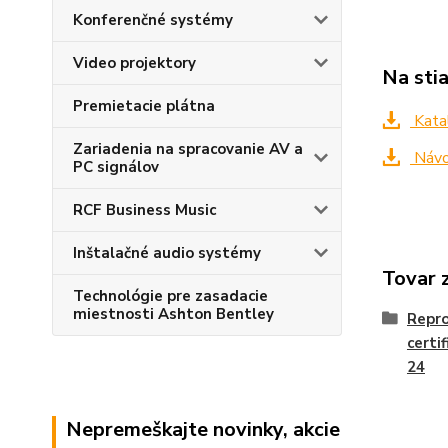
Konferenčné systémy
Video projektory
Na sti
Premietacie plátna
Kata
Zariadenia na spracovanie AV a
Návo
PC signálov
RCF Business Music
Inštalačné audio systémy
Tovar 
Technológie pre zasadacie
miestnosti Ashton Bentley
Repr
certi
24
Nepremeškajte novinky, akcie