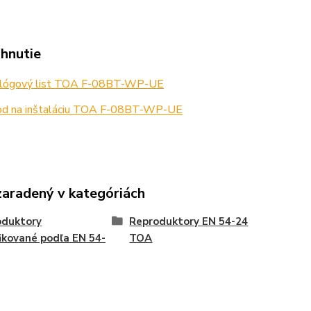
ahnutie
lógový list TOA F-08BT-WP-UE
d na inštaláciu TOA F-08BT-WP-UE
zaradený v kategóriách
oduktory
Reproduktory EN 54-24
fikované podľa EN 54-
TOA