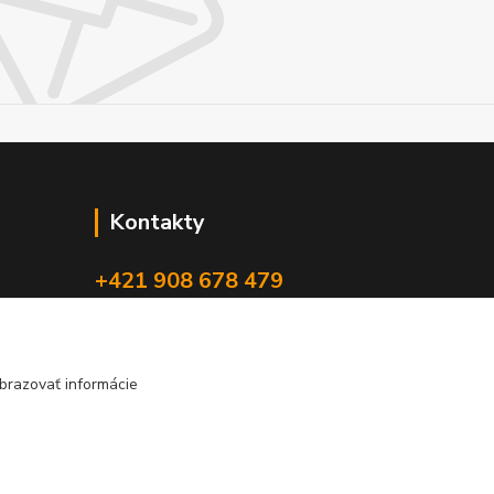
Kontakty
+421 908 678 479
(Po-Pia, 8-16 hod.)
info@audiovideoshop.sk
brazovať informácie