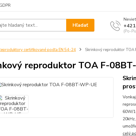
GDPR
Neviet
Hľadať
+421
(Po-Pi
eproduktory certifikované podľa EN 54-24
Skrinkový reproduktor TO
nkový reproduktor TOA F-08B
Skri
pros
Vonkaj
repros
60W/1
20kHz,
umožňu
celý p