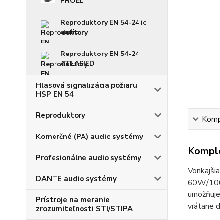
PROEL
Reproduktory EN 54-24 ic
audio
Reproduktory EN 54-24
ATLASIED
Hlasová signalizácia požiaru
HSP EN 54
Reproduktory
Kompl
Komerčné (PA) audio systémy
Komple
Profesionálne audio systémy
Vonkajši
DANTE audio systémy
60W/100V
umožňuje 
Prístroje na meranie
vrátane d
zrozumiteľnosti STI/STIPA