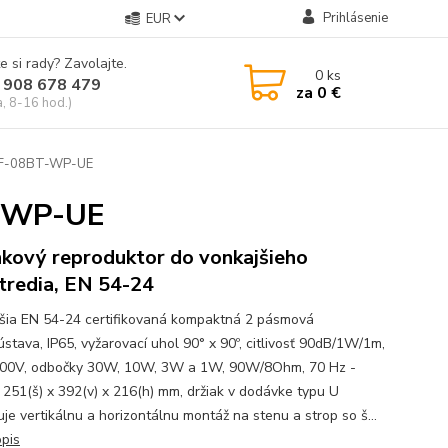
Prihlásenie
EUR
e si rady? Zavolajte.
0
ks
 908 678 479
za
0 €
a, 8-16 hod.)
A F-08BT-WP-UE
T-WP-UE
nkový reproduktor do vonkajšieho
tredia, EN 54-24
šia EN 54-24 certifikovaná kompaktná 2 pásmová
ústava, IP65, vyžarovací uhol 90° x 90º, citlivosť 90dB/1W/1m,
00V, odbočky 30W, 10W, 3W a 1W, 90W/8Ohm, 70 Hz -
 251(š) x 392(v) x 216(h) mm, držiak v dodávke typu U
je vertikálnu a horizontálnu montáž na stenu a strop so š...
opis