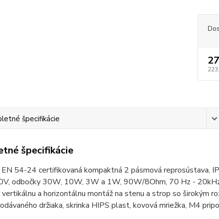
Dos
27
223
etné špecifikácie
tné špecifikácie
a EN 54-24 certifikovaná kompaktná 2 pásmová reprosústava, IP
, odbočky 30W, 10W, 3W a 1W, 90W/8Ohm, 70 Hz - 20kHz, 25
vertikálnu a horizontálnu montáž na stenu a strop so širokým ro
odávaného držiaka, skrinka HIPS plast, kovová mriežka, M4 pripoj