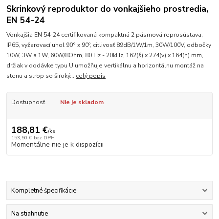
Skrinkový reproduktor do vonkajšieho prostredia,
EN 54-24
Vonkajšia EN 54-24 certifikovaná kompaktná 2 pásmová reprosústava,
IP65, vyžarovací uhol 90° x 90º, citlivosť 89dB/1W/1m, 30W/100V, odbočky
10W, 3W a 1W, 60W/8Ohm, 80 Hz - 20kHz, 162(š) x 274(v) x 164(h) mm,
držiak v dodávke typu U umožňuje vertikálnu a horizontálnu montáž na
stenu a strop so široký...
celý popis
Dostupnosť
Nie je skladom
188,81 €
/
ks
153,50 €
bez DPH
Momentálne nie je k dispozícii
Kompletné špecifikácie
Na stiahnutie