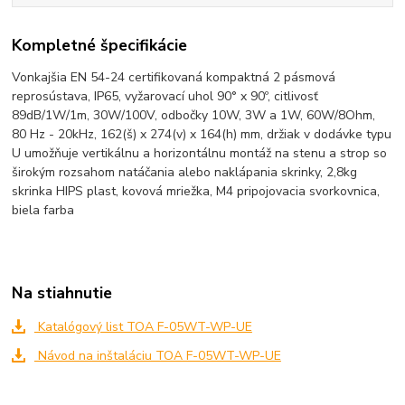
Kompletné špecifikácie
Vonkajšia EN 54-24 certifikovaná kompaktná 2 pásmová
reprosústava, IP65, vyžarovací uhol 90° x 90º, citlivosť
89dB/1W/1m, 30W/100V, odbočky 10W, 3W a 1W, 60W/8Ohm,
80 Hz - 20kHz, 162(š) x 274(v) x 164(h) mm, držiak v dodávke typu
U umožňuje vertikálnu a horizontálnu montáž na stenu a strop so
širokým rozsahom natáčania alebo naklápania skrinky, 2,8kg
skrinka HIPS plast, kovová mriežka, M4 pripojovacia svorkovnica,
biela farba
Na stiahnutie
Katalógový list TOA F-05WT-WP-UE
Návod na inštaláciu TOA F-05WT-WP-UE