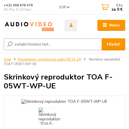
0
ks
+421 908 678 479
EUR
za
0 €
(Po-Pia, 8-16 hod.)
Menu
Hľadať
Úvod
Reproduktory certifikované podľa EN 54-24
Skrinkový reproduktor
TOA F-05WT-WP-UE
Skrinkový reproduktor TOA F-
05WT-WP-UE