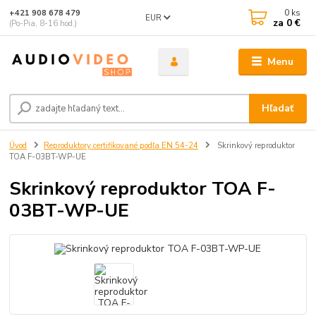
0
ks
+421 908 678 479
EUR
za
0 €
(Po-Pia, 8-16 hod.)
Menu
Hľadať
Úvod
Reproduktory certifikované podľa EN 54-24
Skrinkový reproduktor
TOA F-03BT-WP-UE
Skrinkový reproduktor TOA F-
03BT-WP-UE