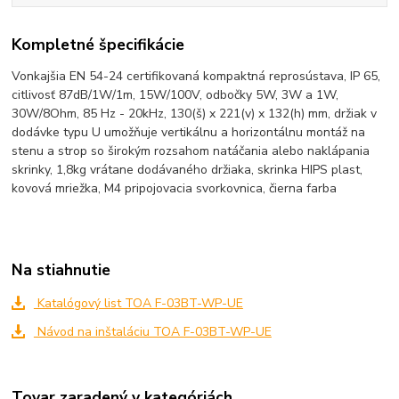
Kompletné špecifikácie
Vonkajšia EN 54-24 certifikovaná kompaktná reprosústava, IP 65,
citlivosť 87dB/1W/1m, 15W/100V, odbočky 5W, 3W a 1W,
30W/8Ohm, 85 Hz - 20kHz, 130(š) x 221(v) x 132(h) mm, držiak v
dodávke typu U umožňuje vertikálnu a horizontálnu montáž na
stenu a strop so širokým rozsahom natáčania alebo naklápania
skrinky, 1,8kg vrátane dodávaného držiaka, skrinka HIPS plast,
kovová mriežka, M4 pripojovacia svorkovnica, čierna farba
Na stiahnutie
Katalógový list TOA F-03BT-WP-UE
Návod na inštaláciu TOA F-03BT-WP-UE
Tovar zaradený v kategóriách