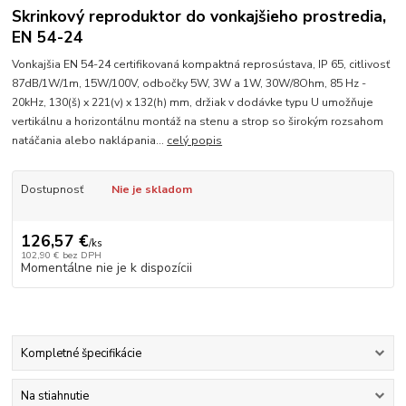
Skrinkový reproduktor do vonkajšieho prostredia,
EN 54-24
Vonkajšia EN 54-24 certifikovaná kompaktná reprosústava, IP 65, citlivosť
87dB/1W/1m, 15W/100V, odbočky 5W, 3W a 1W, 30W/8Ohm, 85 Hz -
20kHz, 130(š) x 221(v) x 132(h) mm, držiak v dodávke typu U umožňuje
vertikálnu a horizontálnu montáž na stenu a strop so širokým rozsahom
natáčania alebo naklápania...
celý popis
Dostupnosť
Nie je skladom
126,57 €
/
ks
102,90 €
bez DPH
Momentálne nie je k dispozícii
Kompletné špecifikácie
Na stiahnutie