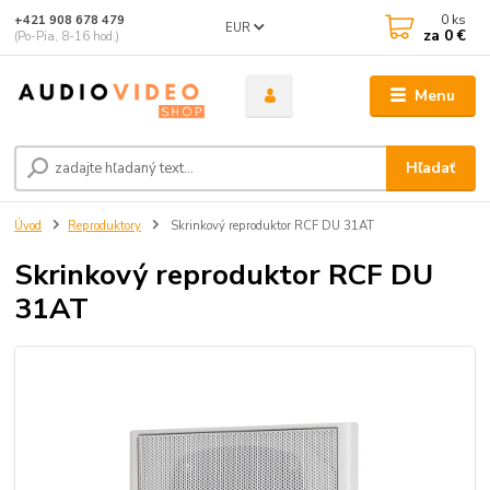
0
ks
+421 908 678 479
EUR
za
0 €
(Po-Pia, 8-16 hod.)
Menu
Hľadať
Úvod
Reproduktory
Skrinkový reproduktor RCF DU 31AT
Skrinkový reproduktor RCF DU
31AT