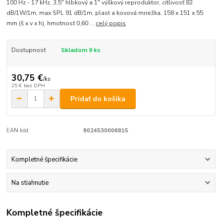
100 Hz - 17 kHz, 3,5" hĺbkový a 1" výškový reproduktor, citlivosť 82
dB/1W/1m, max SPL 91 dB/1m, plast a kovová mriežka, 158 x 151 x 55
mm (š x v x h), hmotnosť 0,60 ...
celý popis
Dostupnosť
Skladom 9 ks
30,75 €
/
ks
25 €
bez DPH
Pridať do košíka
EAN kód:
8024530006815
Kompletné špecifikácie
Na stiahnutie
Kompletné špecifikácie