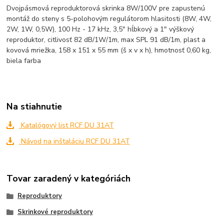
Dvojpásmová reproduktorová skrinka 8W/100V pre zapustenú
montáž do steny s 5-polohovým regulátorom hlasitosti (8W, 4W,
2W, 1W, 0,5W), 100 Hz - 17 kHz, 3,5" hĺbkový a 1" výškový
reproduktor, citlivosť 82 dB/1W/1m, max SPL 91 dB/1m, plast a
kovová mriežka, 158 x 151 x 55 mm (š x v x h), hmotnosť 0,60 kg,
biela farba
Na stiahnutie
Katalógový list RCF DU 31AT
Návod na inštaláciu RCF DU 31AT
Tovar zaradený v kategóriách
Reproduktory
Skrinkové reproduktory