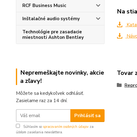
RCF Business Music
Na sti
Inštalačné audio systémy
Kata
Technológie pre zasadacie
Návo
miestnosti Ashton Bentley
Nepremeškajte novinky, akcie
Tovar 
a zľavy!
Repr
Môžete sa kedykoľvek odhlásiť.
Zasielame raz za 14 dní.
Prihlásiť sa
Súhlasím so
spracovaním osobných údajov
za
účelom zasielania newslettera.