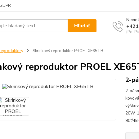
GDPR
Neviet
Hľadať
+421
(Po-Pi
eproduktory
Skrinkový reproduktor PROEL XE65TB
nkový reproduktor PROEL XE65
2-pá
2-pásm
kovová
výškov
20W, 1
90°/4k