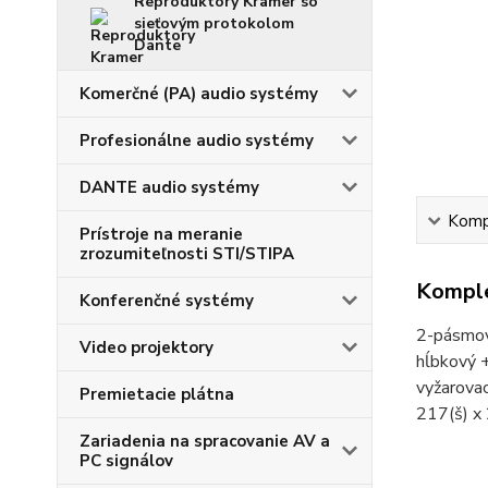
Reproduktory Kramer so
sieťovým protokolom
Dante
Komerčné (PA) audio systémy
Profesionálne audio systémy
DANTE audio systémy
Kompl
Prístroje na meranie
zrozumiteľnosti STI/STIPA
Komple
Konferenčné systémy
2-pásmov
Video projektory
hĺbkový 
vyžarova
Premietacie plátna
217(š) x 
Zariadenia na spracovanie AV a
PC signálov