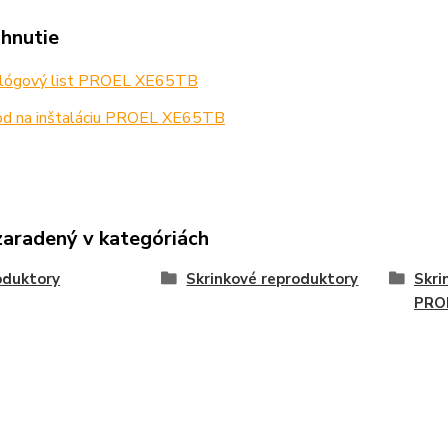
ahnutie
lógový list PROEL XE65TB
d na inštaláciu PROEL XE65TB
zaradený v kategóriách
oduktory
Skrinkové reproduktory
Skri
PRO