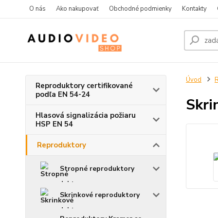
O nás
Ako nakupovať
Obchodné podmienky
Kontakty
Úvod
R
Reproduktory certifikované
podľa EN 54-24
Skri
Hlasová signalizácia požiaru
HSP EN 54
Reproduktory
Stropné reproduktory
Skrinkové reproduktory