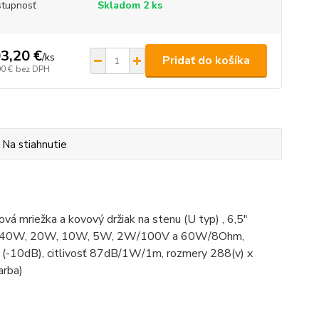
tupnosť
Skladom 2 ks
3,20 €
/
ks
Pridať do košíka
90 €
bez DPH
Na stiahnutie
mriežka a kovový držiak na stenu (U typ) , 6,5"
ríkonu 40W, 20W, 10W, 5W, 2W/100V a 60W/8Ohm,
 (-10dB), citlivosť 87dB/1W/1m, rozmery 288(v) x
arba)