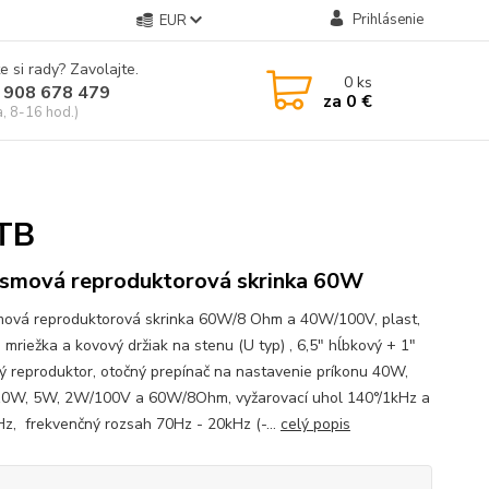
Prihlásenie
EUR
e si rady? Zavolajte.
0
ks
 908 678 479
za
0 €
a, 8-16 hod.)
TB
smová reproduktorová skrinka 60W
ová reproduktorová skrinka 60W/8 Ohm a 40W/100V, plast,
 mriežka a kovový držiak na stenu (U typ) , 6,5" hĺbkový + 1"
ý reproduktor, otočný prepínač na nastavenie príkonu 40W,
0W, 5W, 2W/100V a 60W/8Ohm, vyžarovací uhol 140°/1kHz a
Hz, frekvenčný rozsah 70Hz - 20kHz (-...
celý popis