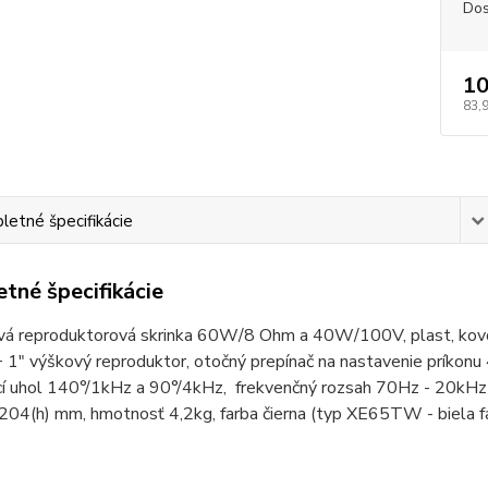
Dos
10
83,
etné špecifikácie
tné špecifikácie
á reproduktorová skrinka 60W/8 Ohm a 40W/100V, plast, kovová 
+ 1" výškový reproduktor, otočný prepínač na nastavenie p
cí uhol 140°/1kHz a 90°/4kHz, frekvenčný rozsah 70Hz - 20kHz
204(h) mm, hmotnosť 4,2kg, farba čierna (typ XE65TW - biela f