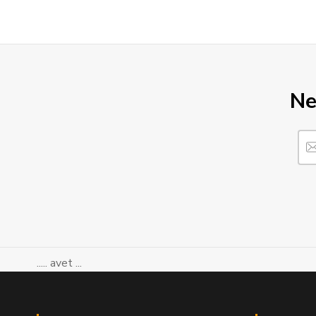
Ne
..... avet ...