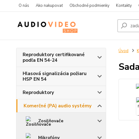
O nás
Ako nakupovať
Obchodné podmienky
Kontakty
Úvod
K
Reproduktory certifikované
podľa EN 54-24
Sada
Hlasová signalizácia požiaru
HSP EN 54
Reproduktory
Komerčné (PA) audio systémy
Zosilňovače
Mikrofóny