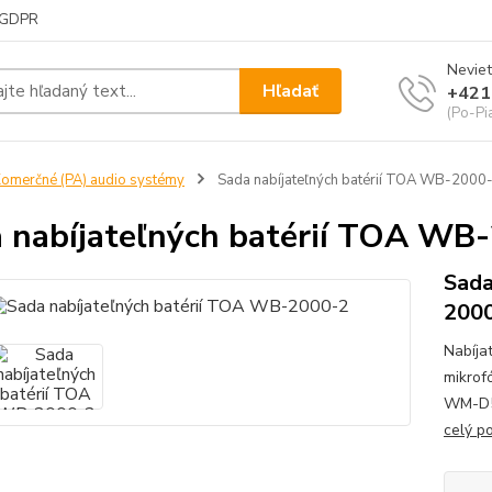
GDPR
Neviet
Hľadať
+421
(Po-Pi
omerčné (PA) audio systémy
Sada nabíjateľných batérií TOA WB-2000
 nabíjateľných batérií TOA WB
Sada
200
Nabíja
mikro
WM-D53
celý p