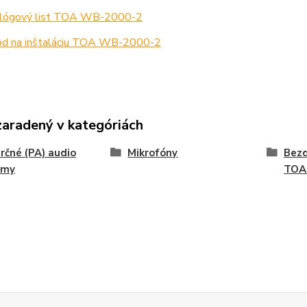
lógový list TOA WB-2000-2
d na inštaláciu TOA WB-2000-2
zaradený v kategóriách
čné (PA) audio
Mikrofóny
Bezd
émy
TOA 