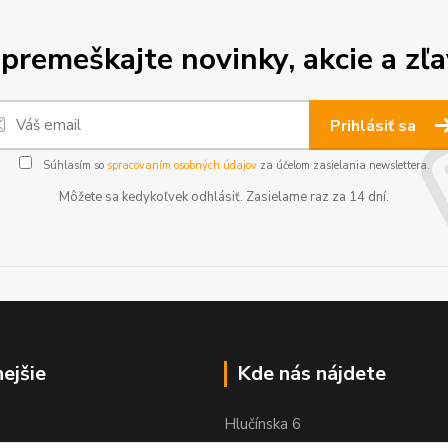
premeškajte novinky, akcie a zľa
Prihlásiť sa
Súhlasím so
spracovaním osobných údajov
za účelom zasielania newslettera.
Môžete sa kedykoľvek odhlásiť. Zasielame raz za 14 dní.
nejšie
Kde nás nájdete
Hlučínska 6