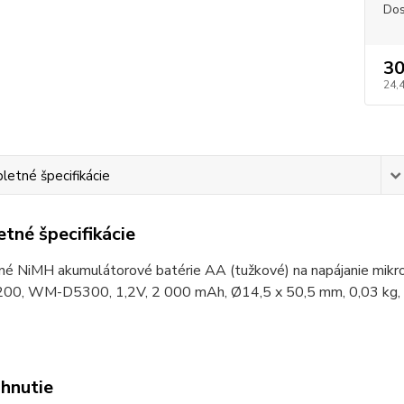
Dos
30
24,
etné špecifikácie
tné špecifikácie
ľné NiMH akumulátorové batérie AA (tužkové) na napájanie 
, WM-D5300, 1,2V, 2 000 mAh, Ø14,5 x 50,5 mm, 0,03 kg, b
ahnutie