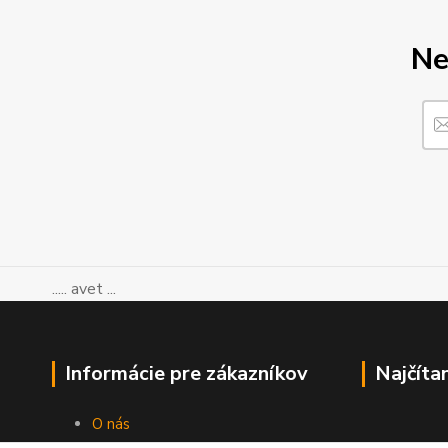
Ne
..... avet ...
Informácie pre zákazníkov
Najčíta
O nás