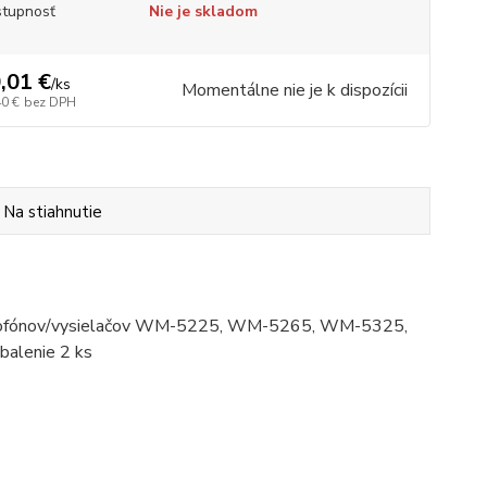
tupnosť
Nie je skladom
,01 €
/
ks
Momentálne nie je k dispozícii
40 €
bez DPH
Na stiahnutie
mikrofónov/vysielačov WM-5225, WM-5265, WM-5325,
alenie 2 ks