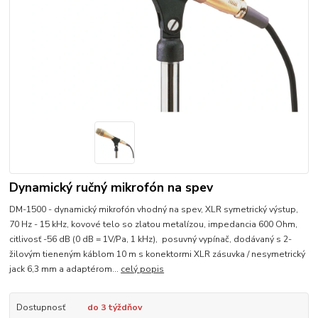
Dynamický ručný mikrofón na spev
DM-1500 - dynamický mikrofón vhodný na spev, XLR symetrický výstup,
70 Hz - 15 kHz, kovové telo so zlatou metalízou, impedancia 600 Ohm,
citlivosť -56 dB (0 dB = 1V/Pa, 1 kHz), posuvný vypínač, dodávaný s 2-
žilovým tieneným káblom 10 m s konektormi XLR zásuvka / nesymetrický
jack 6,3 mm a adaptérom...
celý popis
Dostupnosť
do 3 týždňov