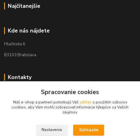
Najčítanejšie
Kde nás nájdete
Hlučínska 6
83103 Bratislava
Kontakty
+421 908 678 479
Spracovanie cookies
(Po-Pia, 8-16 hod.)
Náš e-shop a partneri potrebujú Váš
súhlas
s použitím súborov
cookies, aby Vám mohli zobrazovať informácie týkajúce sa Vašich
info@audiovideoshop.sk
záujmov.
Súhlasím
Nastavenia