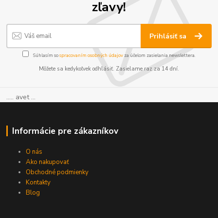
zľavy!
Prihlásiť sa
Súhlasím so
spracovaním osobných údajov
za účelom zasielania newslettera.
Môžete sa kedykoľvek odhlásiť. Zasielame raz za 14 dní.
..... avet ...
Informácie pre zákazníkov
O nás
Ako nakupovať
Obchodné podmienky
Kontakty
Blog