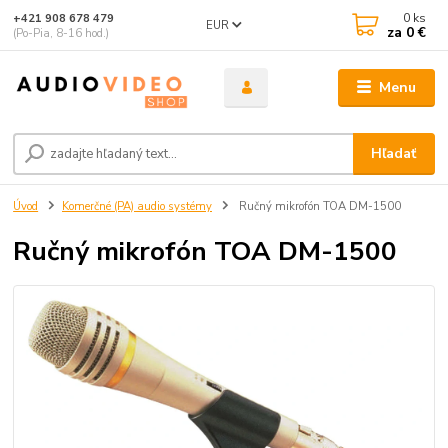
0
ks
+421 908 678 479
EUR
za
0 €
(Po-Pia, 8-16 hod.)
Menu
Hľadať
Úvod
Komerčné (PA) audio systémy
Ručný mikrofón TOA DM-1500
Ručný mikrofón TOA DM-1500