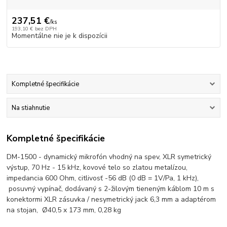
237,51 €
/
ks
193,10 €
bez DPH
Momentálne nie je k dispozícii
Kompletné špecifikácie
Na stiahnutie
Kompletné špecifikácie
DM-1500 - dynamický mikrofón vhodný na spev, XLR symetrický
výstup, 70 Hz - 15 kHz, kovové telo so zlatou metalízou,
impedancia 600 Ohm, citlivosť -56 dB (0 dB = 1V/Pa, 1 kHz),
posuvný vypínač, dodávaný s 2-žilovým tieneným káblom 10 m s
konektormi XLR zásuvka / nesymetrický jack 6,3 mm a adaptérom
na stojan, Ø40,5 x 173 mm, 0,28 kg