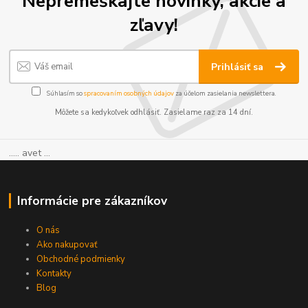
Nepremeškajte novinky, akcie a
zľavy!
Prihlásiť sa
Súhlasím so
spracovaním osobných údajov
za účelom zasielania newslettera.
Môžete sa kedykoľvek odhlásiť. Zasielame raz za 14 dní.
..... avet ...
Informácie pre zákazníkov
O nás
Ako nakupovať
Obchodné podmienky
Kontakty
Blog