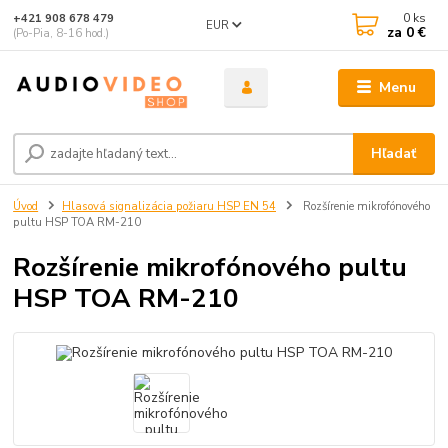
0
ks
+421 908 678 479
EUR
za
0 €
(Po-Pia, 8-16 hod.)
Menu
Hľadať
Úvod
Hlasová signalizácia požiaru HSP EN 54
Rozšírenie mikrofónového
pultu HSP TOA RM-210
Rozšírenie mikrofónového pultu
HSP TOA RM-210