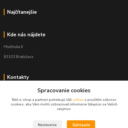
Najčítanejšie
Kde nás nájdete
Hlučínska 6
83103 Bratislava
Kontakty
Spracovanie cookies
+421 908 678 479
(Po-Pia, 8-16 hod.)
Náš e-shop a partneri potrebujú Váš
súhlas
s použitím súborov
cookies, aby Vám mohli zobrazovať informácie týkajúce sa Vašich
info@audiovideoshop.sk
záujmov.
Súhlasím
Nastavenia