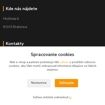
Kde nás nájdete
Hlučínska 6
83103 Bratislava
Kontakty
Spracovanie cookies
+421 908 678 479
(Po-Pia, 8-16 hod.)
Náš e-shop a partneri potrebujú Váš
súhlas
s použitím súborov
cookies, aby Vám mohli zobrazovať informácie týkajúce sa Vašich
info@audiovideoshop.sk
záujmov.
Súhlasím
Nastavenia
Súhlas môžete odmietnuť
tu
.
Vytvorené na
Eshop-rychlo.sk