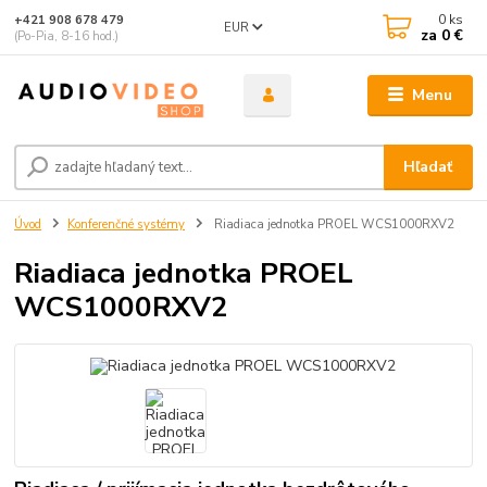
0
ks
+421 908 678 479
EUR
za
0 €
(Po-Pia, 8-16 hod.)
Menu
Hľadať
Úvod
Konferenčné systémy
Riadiaca jednotka PROEL WCS1000RXV2
Riadiaca jednotka PROEL
WCS1000RXV2