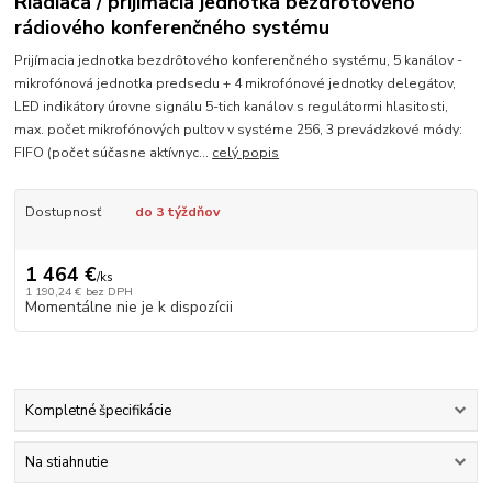
Riadiaca / prijímacia jednotka bezdrôtového
rádiového konferenčného systému
Prijímacia jednotka bezdrôtového konferenčného systému, 5 kanálov -
mikrofónová jednotka predsedu + 4 mikrofónové jednotky delegátov,
LED indikátory úrovne signálu 5-tich kanálov s regulátormi hlasitosti,
max. počet mikrofónových pultov v systéme 256, 3 prevádzkové módy:
FIFO (počet súčasne aktívnyc...
celý popis
Dostupnosť
do 3 týždňov
1 464 €
/
ks
1 190,24 €
bez DPH
Momentálne nie je k dispozícii
Kompletné špecifikácie
Na stiahnutie