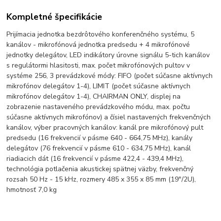
Kompletné špecifikácie
Prijímacia jednotka bezdrôtového konferenčného systému, 5
kanálov - mikrofónová jednotka predsedu + 4 mikrofónové
jednotky delegátov, LED indikátory úrovne signálu 5-tich kanálov
s regulátormi hlasitosti, max. počet mikrofónových pultov v
systéme 256, 3 prevádzkové módy: FIFO (počet súčasne aktívnych
mikrofónov delegátov 1-4), LIMIT (počet súčasne aktívnych
mikrofónov delegátov 1-4), CHAIRMAN ONLY, displej na
zobrazenie nastaveného prevádzkového módu, max. počtu
súčasne aktívnych mikrofónov) a čísiel nastavených frekvenčných
kanálov, výber pracovných kanálov: kanál pre mikrofónový pult
predsedu (16 frekvencií v pásme 640 - 664,75 MHz), kanály
delegátov (76 frekvencií v pásme 610 - 634,75 MHz), kanál
riadiacich dát (16 frekvencií v pásme 422,4 - 439,4 MHz),
technológia potlačenia akustickej spätnej väzby, frekvenčný
rozsah 50 Hz - 15 kHz, rozmery 485 x 355 x 85 mm (19"/2U),
hmotnosť 7,0 kg