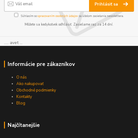
Prihlásiť sa
Súhlasím so
spracovaním osobných údajov
za účelom zasielania newslettera.
Môžete sa kedykoľvek odhlásiť. Zasielame raz za 14 dní.
..... avet ...
Informácie pre zákazníkov
O nás
Ako nakupovať
Obchodné podmienky
Kontakty
Blog
Najčítanejšie