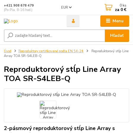
0
ks
+421 908 678 479
EUR
za
0 €
(Po-Pia, 8-16 hod.)
Menu
Hľadať
Úvod
Reproduktory certifikované podľa EN 54-24
Reproduktorový stĺp Line
Array TOA SR-S4LEB-Q
Reproduktorový stĺp Line Array
TOA SR-S4LEB-Q
2-pásmový reproduktorový stĺp Line Array s