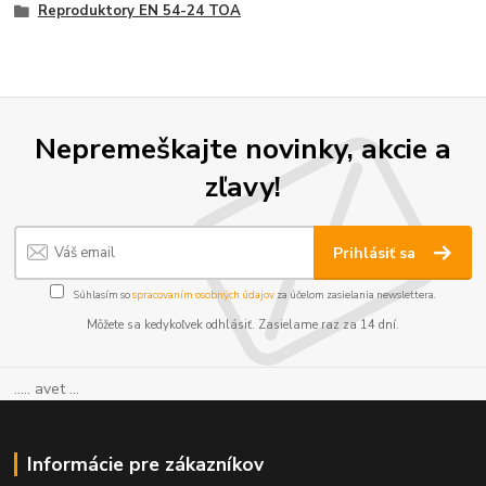
Reproduktory EN 54-24 TOA
Nepremeškajte novinky, akcie a
zľavy!
Prihlásiť sa
Súhlasím so
spracovaním osobných údajov
za účelom zasielania newslettera.
Môžete sa kedykoľvek odhlásiť. Zasielame raz za 14 dní.
..... avet ...
Informácie pre zákazníkov