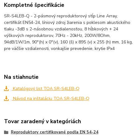
Kompletné špecifikácie
SR-S4LEB-Q - 2-pásmový reproduktorový stĺp Line Array,
certifikát EN54-24, líniový zdroj žiarenia s poklesom akustického
tlaku -3dB s 2-násobnou vzdialenosťou, 8 hĺbkových + 24
výškových reproduktorov, 70Hz - 20kHz, 200W/8Ohm,
94dB/1W/1m, 90°(h) x 0°(v), 160 (š) x 895 (v) x 255 (h) mm, 16 kg,
pre väčšie vzdialenosti, vonkajšie prevedenie, krytie IPx4
Na stiahnutie
Katalógový list TOA SR-S4LEB-Q
Návod na inštaláciu TOA SR-S4LEB-Q
Tovar zaradený v kategóriách
Reproduktory certifikované podľa EN 54-24