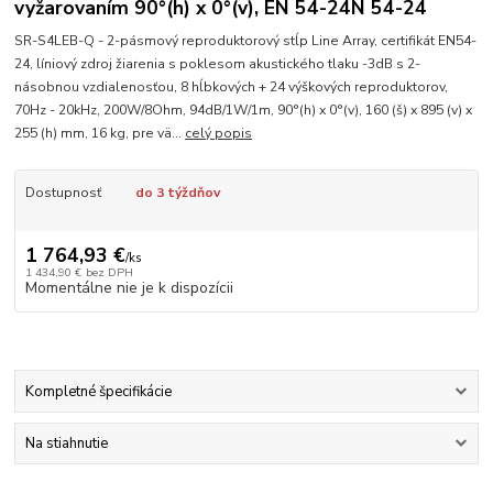
vyžarovaním 90°(h) x 0°(v), EN 54-24N 54-24
SR-S4LEB-Q - 2-pásmový reproduktorový stĺp Line Array, certifikát EN54-
24, líniový zdroj žiarenia s poklesom akustického tlaku -3dB s 2-
násobnou vzdialenosťou, 8 hĺbkových + 24 výškových reproduktorov,
70Hz - 20kHz, 200W/8Ohm, 94dB/1W/1m, 90°(h) x 0°(v), 160 (š) x 895 (v) x
255 (h) mm, 16 kg, pre vä...
celý popis
Dostupnosť
do 3 týždňov
1 764,93 €
/
ks
1 434,90 €
bez DPH
Momentálne nie je k dispozícii
Kompletné špecifikácie
Na stiahnutie