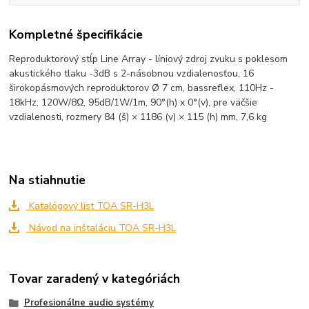
Kompletné špecifikácie
Reproduktorový stĺp Line Array - líniový zdroj zvuku s poklesom
akustického tlaku -3dB s 2-násobnou vzdialenosťou, 16
širokopásmových reproduktorov Ø 7 cm, bassreflex, 110Hz -
18kHz, 120W/8Ω, 95dB/1W/1m, 90°(h) x 0°(v), pre väčšie
vzdialenosti, rozmery 84 (š) × 1186 (v) × 115 (h) mm, 7,6 kg
Na stiahnutie
Katalógový list TOA SR-H3L
Návod na inštaláciu TOA SR-H3L
Tovar zaradený v kategóriách
Profesionálne audio systémy