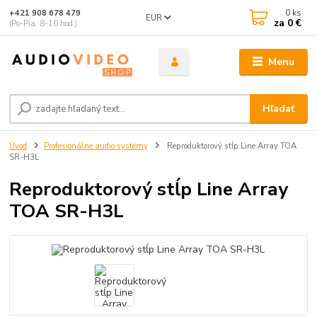
0
ks
+421 908 678 479
EUR
za
0 €
(Po-Pia, 8-16 hod.)
Menu
Hľadať
Úvod
Profesionálne audio systémy
Reproduktorový stĺp Line Array TOA
SR-H3L
Reproduktorový stĺp Line Array
TOA SR-H3L