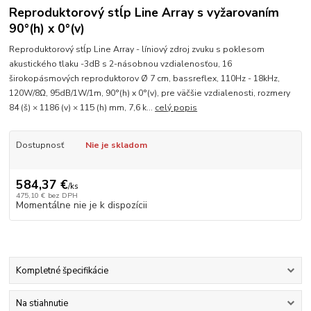
Reproduktorový stĺp Line Array s vyžarovaním
90°(h) x 0°(v)
Reproduktorový stĺp Line Array - líniový zdroj zvuku s poklesom
akustického tlaku -3dB s 2-násobnou vzdialenosťou, 16
širokopásmových reproduktorov Ø 7 cm, bassreflex, 110Hz - 18kHz,
120W/8Ω, 95dB/1W/1m, 90°(h) x 0°(v), pre väčšie vzdialenosti, rozmery
84 (š) × 1186 (v) × 115 (h) mm, 7,6 k...
celý popis
Dostupnosť
Nie je skladom
584,37 €
/
ks
475,10 €
bez DPH
Momentálne nie je k dispozícii
Kompletné špecifikácie
Na stiahnutie