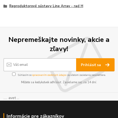
Reproduktorové sústavy Line Array - rad H
Nepremeškajte novinky, akcie a
zľavy!
Prihlásiť sa
Súhlasím so
spracovaním osobných údajov
za účelom zasielania newslettera.
Môžete sa kedykoľvek odhlásiť. Zasielame raz za 14 dní.
..... avet ...
Informácie pre zákazníkov