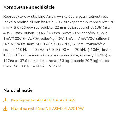
Kompletné špecifikácie
Reproduktorový stĺp Line Array, vynikajúca zrozumiteľnosť reči,
ľahká a odolná Al konštrukcia, 20 x širokopásmový reproduktor 76
mm + 6 x výškový reproduktor 22 mm, vyžarovací uhol 135°(h) x
40°(v), max. príkon 500W / 6 Ohm, 60W/100V, odbočky 30W a
15W/100V, 60W/70V, odbočky 30W, 15W a 7,5W/70V, citlivosť
97dB/1W/1m, max. SPL 124 dB (127 dB / 6 Ohm), frekvenčný
rozsah 110 Hz - 20 kHz (+/- 5dB), 90 Hz - 20 kHz (-10dB), krytie
IP33C, držiak pre montáž na stenu v dodávke, rozmery 1670(v) x
117(š) x 137,9(h) mm, hmotnosť 17,3 kg (balenie 20,7 kg), farba
biela RAL 9016, certifikát EN54-24
Na stiahnutie
Katalógový list ATLASIED ALA20TAW
Návod na inštaláciu ATLASIED ALA20TAW