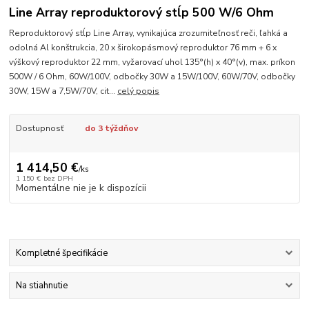
Line Array reproduktorový stĺp 500 W/6 Ohm
Reproduktorový stĺp Line Array, vynikajúca zrozumiteľnosť reči, ľahká a
odolná Al konštrukcia, 20 x širokopásmový reproduktor 76 mm + 6 x
výškový reproduktor 22 mm, vyžarovací uhol 135°(h) x 40°(v), max. príkon
500W / 6 Ohm, 60W/100V, odbočky 30W a 15W/100V, 60W/70V, odbočky
30W, 15W a 7,5W/70V, cit...
celý popis
Dostupnosť
do 3 týždňov
1 414,50 €
/
ks
1 150 €
bez DPH
Momentálne nie je k dispozícii
Kompletné špecifikácie
Na stiahnutie