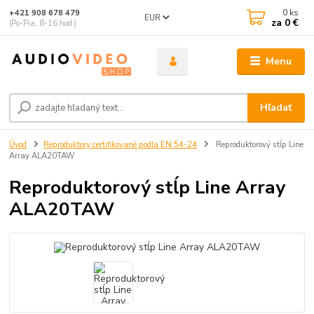
0
ks
+421 908 678 479
EUR
za
0 €
(Po-Pia, 8-16 hod.)
Menu
Hľadať
Úvod
Reproduktory certifikované podľa EN 54-24
Reproduktorový stĺp Line
Array ALA20TAW
Reproduktorový stĺp Line Array
ALA20TAW