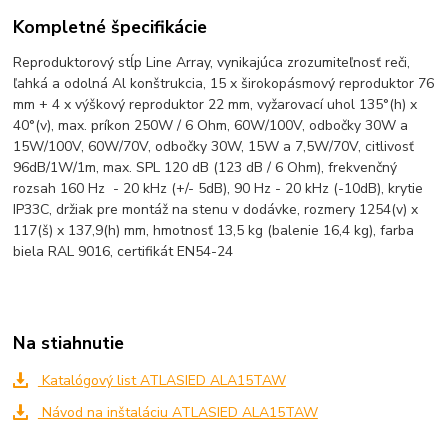
Kompletné špecifikácie
Reproduktorový stĺp Line Array, vynikajúca zrozumiteľnosť reči,
ľahká a odolná Al konštrukcia, 15 x širokopásmový reproduktor 76
mm + 4 x výškový reproduktor 22 mm, vyžarovací uhol 135°(h) x
40°(v), max. príkon 250W / 6 Ohm, 60W/100V, odbočky 30W a
15W/100V, 60W/70V, odbočky 30W, 15W a 7,5W/70V, citlivosť
96dB/1W/1m, max. SPL 120 dB (123 dB / 6 Ohm), frekvenčný
rozsah 160 Hz - 20 kHz (+/- 5dB), 90 Hz - 20 kHz (-10dB), krytie
IP33C, držiak pre montáž na stenu v dodávke, rozmery 1254(v) x
117(š) x 137,9(h) mm, hmotnosť 13,5 kg (balenie 16,4 kg), farba
biela RAL 9016, certifikát EN54-24
Na stiahnutie
Katalógový list ATLASIED ALA15TAW
Návod na inštaláciu ATLASIED ALA15TAW