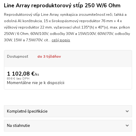
Line Array reproduktorový stĺp 250 W/6 Ohm
Reproduktorový stĺp Line Array, vynikajúca zrozumiteľnosť reči, ľahká a
odolná Al konštrukcia, 15 x širokopásmový reproduktor 76 mm + 4 x
výškový reproduktor 22 mm, vyžarovací uhol 135°(h) x 40°(v), max. príkon
250W / 6 Ohm, 60W/100V, odbočky 30W a 15W/100V, 60W/70V, odbočky
30W, 15W a 7,5W/70V, cit...
celý popis
Dostupnosť
do 3 týždňov
1 102,08 €
/
ks
896 €
bez DPH
Momentálne nie je k dispozícii
Kompletné špecifikácie
Na stiahnutie