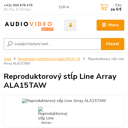
0
ks
+421 908 678 479
EUR
za
0 €
(Po-Pia, 8-16 hod.)
Menu
Hľadať
Úvod
Reproduktory certifikované podľa EN 54-24
Reproduktorový stĺp Line
Array ALA15TAW
Reproduktorový stĺp Line Array
ALA15TAW