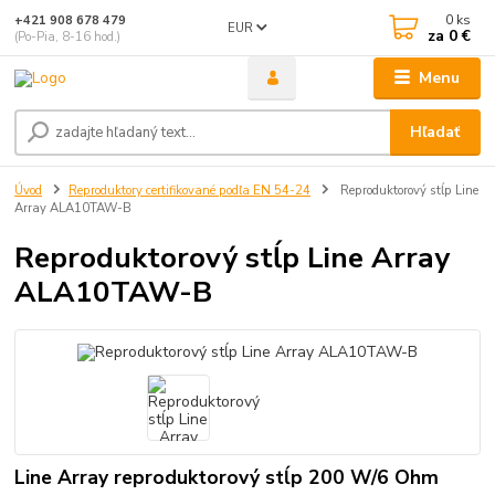
0
ks
+421 908 678 479
EUR
za
0 €
(Po-Pia, 8-16 hod.)
Menu
Hľadať
Úvod
Reproduktory certifikované podľa EN 54-24
Reproduktorový stĺp Line
Array ALA10TAW-B
Reproduktorový stĺp Line Array
ALA10TAW-B
Line Array reproduktorový stĺp 200 W/6 Ohm