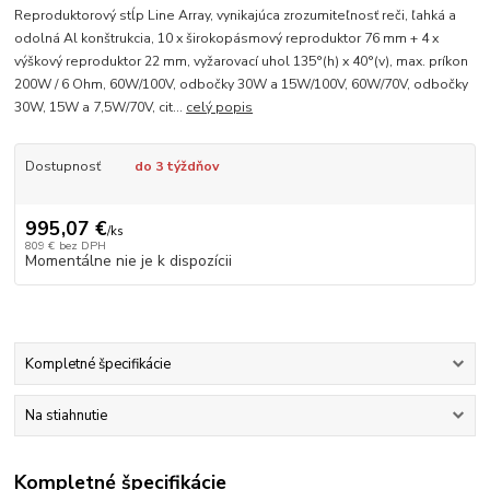
Reproduktorový stĺp Line Array, vynikajúca zrozumiteľnosť reči, ľahká a
odolná Al konštrukcia, 10 x širokopásmový reproduktor 76 mm + 4 x
výškový reproduktor 22 mm, vyžarovací uhol 135°(h) x 40°(v), max. príkon
200W / 6 Ohm, 60W/100V, odbočky 30W a 15W/100V, 60W/70V, odbočky
30W, 15W a 7,5W/70V, cit...
celý popis
Dostupnosť
do 3 týždňov
995,07 €
/
ks
809 €
bez DPH
Momentálne nie je k dispozícii
Kompletné špecifikácie
Na stiahnutie
Kompletné špecifikácie