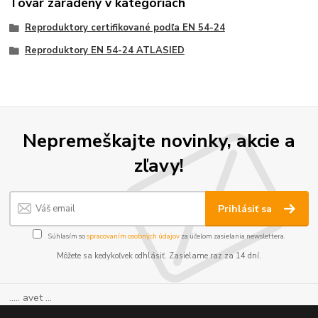
Tovar zaradený v kategóriách
Reproduktory certifikované podľa EN 54-24
Reproduktory EN 54-24 ATLASIED
Nepremeškajte novinky, akcie a
zľavy!
Prihlásiť sa
Súhlasím so
spracovaním osobných údajov
za účelom zasielania newslettera.
Môžete sa kedykoľvek odhlásiť. Zasielame raz za 14 dní.
..... avet ...