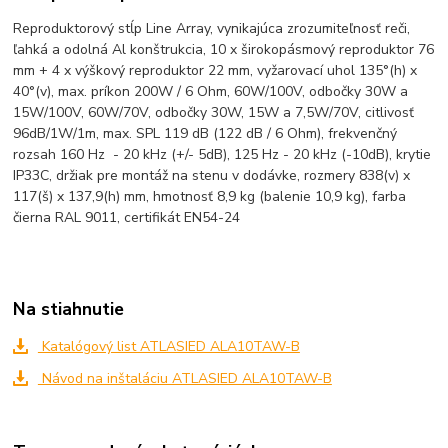
Reproduktorový stĺp Line Array, vynikajúca zrozumiteľnosť reči,
ľahká a odolná Al konštrukcia, 10 x širokopásmový reproduktor 76
mm + 4 x výškový reproduktor 22 mm, vyžarovací uhol 135°(h) x
40°(v), max. príkon 200W / 6 Ohm, 60W/100V, odbočky 30W a
15W/100V, 60W/70V, odbočky 30W, 15W a 7,5W/70V, citlivosť
96dB/1W/1m, max. SPL 119 dB (122 dB / 6 Ohm), frekvenčný
rozsah 160 Hz - 20 kHz (+/- 5dB), 125 Hz - 20 kHz (-10dB), krytie
IP33C, držiak pre montáž na stenu v dodávke, rozmery 838(v) x
117(š) x 137,9(h) mm, hmotnosť 8,9 kg (balenie 10,9 kg), farba
čierna RAL 9011, certifikát EN54-24
Na stiahnutie
Katalógový list ATLASIED ALA10TAW-B
Návod na inštaláciu ATLASIED ALA10TAW-B