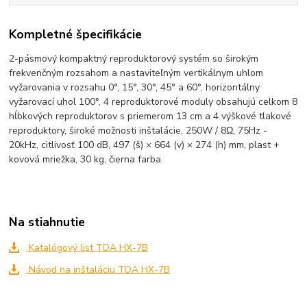
Kompletné špecifikácie
2-pásmový kompaktný reproduktorový systém so širokým
frekvenčným rozsahom a nastaviteľným vertikálnym uhlom
vyžarovania v rozsahu 0°, 15°, 30°, 45° a 60°, horizontálny
vyžarovací uhol 100°, 4 reproduktorové moduly obsahujú celkom 8
hĺbkových reproduktorov s priemerom 13 cm a 4 výškové tlakové
reproduktory, široké možnosti inštalácie, 250W / 8Ω, 75Hz -
20kHz, citlivosť 100 dB, 497 (š) × 664 (v) × 274 (h) mm, plast +
kovová mriežka, 30 kg, čierna farba
Na stiahnutie
Katalógový list TOA HX-7B
Návod na inštaláciu TOA HX-7B