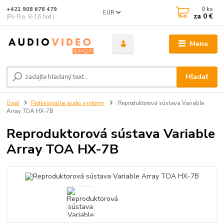
0
ks
+421 908 678 479
EUR
za
0 €
(Po-Pia, 8-16 hod.)
Menu
Hľadať
Úvod
Profesionálne audio systémy
Reproduktorová sústava Variable
Array TOA HX-7B
Reproduktorová sústava Variable
Array TOA HX-7B