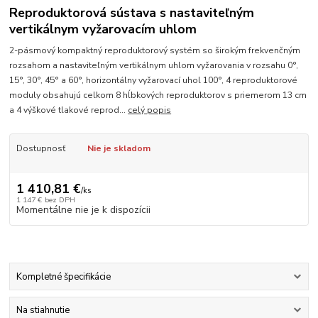
Reproduktorová sústava s nastaviteľným
vertikálnym vyžarovacím uhlom
2-pásmový kompaktný reproduktorový systém so širokým frekvenčným
rozsahom a nastaviteľným vertikálnym uhlom vyžarovania v rozsahu 0°,
15°, 30°, 45° a 60°, horizontálny vyžarovací uhol 100°, 4 reproduktorové
moduly obsahujú celkom 8 hĺbkových reproduktorov s priemerom 13 cm
a 4 výškové tlakové reprod...
celý popis
Dostupnosť
Nie je skladom
1 410,81 €
/
ks
1 147 €
bez DPH
Momentálne nie je k dispozícii
Kompletné špecifikácie
Na stiahnutie