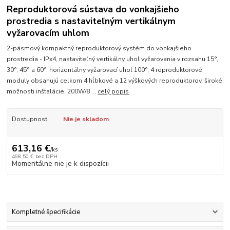
Reproduktorová sústava do vonkajšieho
prostredia s nastaviteľným vertikálnym
vyžarovacím uhlom
2-pásmový kompaktný reproduktorový systém do vonkajšieho
prostredia - IPx4, nastaviteľný vertikálny uhol vyžarovania v rozsahu 15°,
30°, 45° a 60°, horizontálny vyžarovací uhol 100°, 4 reproduktorové
moduly obsahujú celkom 4 hĺbkové a 12 výškových reproduktorov, široké
možnosti inštalácie, 200W/8 ...
celý popis
Dostupnosť
Nie je skladom
613,16 €
/
ks
498,50 €
bez DPH
Momentálne nie je k dispozícii
Kompletné špecifikácie