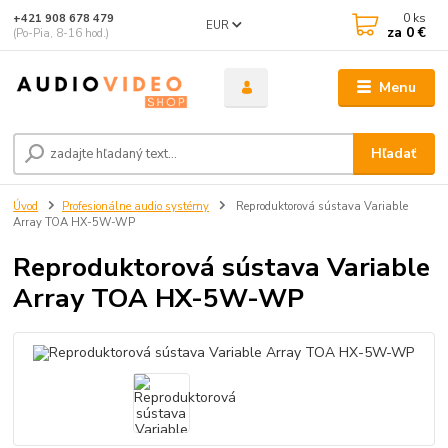
0
ks
+421 908 678 479
EUR
za
0 €
(Po-Pia, 8-16 hod.)
Menu
Hľadať
Úvod
Profesionálne audio systémy
Reproduktorová sústava Variable
Array TOA HX-5W-WP
Reproduktorová sústava Variable
Array TOA HX-5W-WP