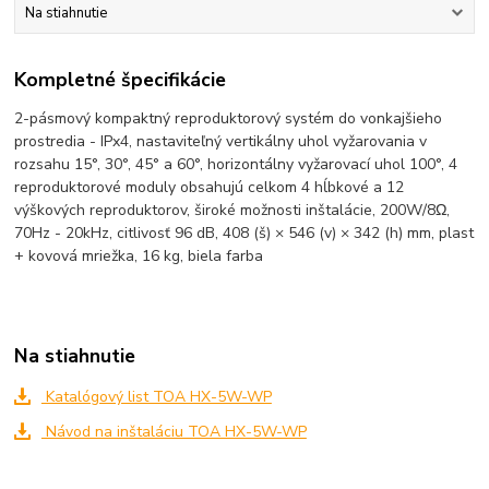
Na stiahnutie
Kompletné špecifikácie
2-pásmový kompaktný reproduktorový systém do vonkajšieho
prostredia - IPx4, nastaviteľný vertikálny uhol vyžarovania v
rozsahu 15°, 30°, 45° a 60°, horizontálny vyžarovací uhol 100°, 4
reproduktorové moduly obsahujú celkom 4 hĺbkové a 12
výškových reproduktorov, široké možnosti inštalácie, 200W/8Ω,
70Hz - 20kHz, citlivosť 96 dB, 408 (š) × 546 (v) × 342 (h) mm, plast
+ kovová mriežka, 16 kg, biela farba
Na stiahnutie
Katalógový list TOA HX-5W-WP
Návod na inštaláciu TOA HX-5W-WP