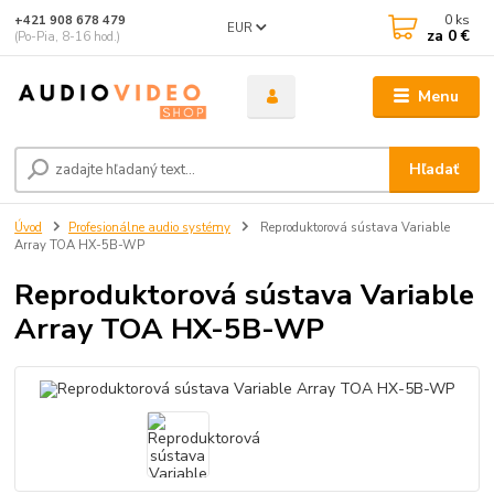
0
ks
+421 908 678 479
EUR
za
0 €
(Po-Pia, 8-16 hod.)
Menu
Hľadať
Úvod
Profesionálne audio systémy
Reproduktorová sústava Variable
Array TOA HX-5B-WP
Reproduktorová sústava Variable
Array TOA HX-5B-WP