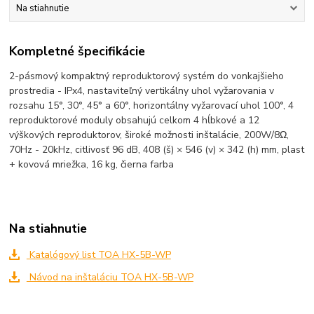
Na stiahnutie
Kompletné špecifikácie
2-pásmový kompaktný reproduktorový systém do vonkajšieho
prostredia - IPx4, nastaviteľný vertikálny uhol vyžarovania v
rozsahu 15°, 30°, 45° a 60°, horizontálny vyžarovací uhol 100°, 4
reproduktorové moduly obsahujú celkom 4 hĺbkové a 12
výškových reproduktorov, široké možnosti inštalácie, 200W/8Ω,
70Hz - 20kHz, citlivosť 96 dB, 408 (š) × 546 (v) × 342 (h) mm, plast
+ kovová mriežka, 16 kg, čierna farba
Na stiahnutie
Katalógový list TOA HX-5B-WP
Návod na inštaláciu TOA HX-5B-WP