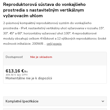
Reproduktorová sústava do vonkajšieho
prostredia s nastaviteľným vertikálnym
vyžarovacím uhlom
2-pásmový kompaktný reproduktorový systém do vonkajšieho
prostredia - IPx4, nastaviteľný vertikálny uhol vyžarovania v rozsahu 15°,
30°, 45° a 60°, horizontálny vyžarovací uhol 100°, 4 reproduktorové
moduly obsahujú celkom 4 hĺbkové a 12 výškových reproduktorov, široké
možnosti inštalácie, 200W/8 ...
celý popis
Dostupnosť
Nie je skladom
613,16 €
/
ks
498,50 €
bez DPH
Momentálne nie je k dispozícii
Kompletné špecifikácie