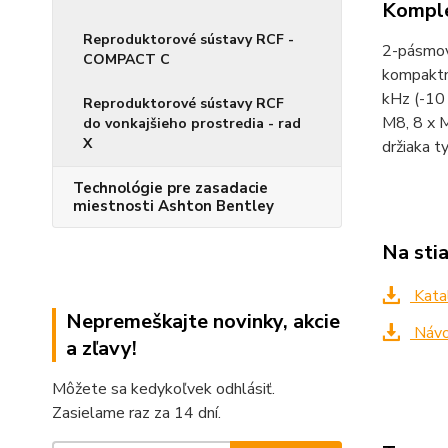
Komple
Reproduktorové sústavy RCF -
2-pásmová
COMPACT C
kompaktn
kHz (-10 
Reproduktorové sústavy RCF
M8, 8 x 
do vonkajšieho prostredia - rad
X
držiaka 
Technológie pre zasadacie
miestnosti Ashton Bentley
Na sti
Kata
Nepremeškajte novinky, akcie
Návo
a zľavy!
Môžete sa kedykoľvek odhlásiť.
Zasielame raz za 14 dní.