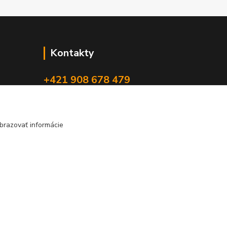
Kontakty
+421 908 678 479
(Po-Pia, 8-16 hod.)
info@audiovideoshop.sk
brazovať informácie
Vytvorené na
Eshop-rychlo.sk