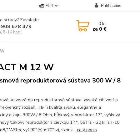
Prihlásenie
EUR
e si rady? Zavolajte.
0
ks
 908 678 479
za
0 €
a, 8-16 hod.)
 W
PACT M 12 W
smová reproduktorová sústava 300 W / 8
ová univerzálna reproduktorová sústava, vysoká citlivosť a
 frekvenčný rozsah, Hi-Fi kvalita zvuku, elegantný a
tný dizajn, 300W / 8 Ohm, hĺbkový reproduktor 12", výškový
ový tlakový reproduktor s cievkou 1,4", 55 Hz - 20 kHz (-10
dB/1W/1m, vyž.90°(h) x 70°(v), skrink...
celý popis