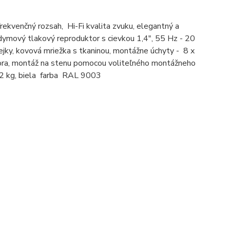
rekvenčný rozsah, Hi-Fi kvalita zvuku, elegantný a
ymový tlakový reproduktor s cievkou 1,4", 55 Hz - 20
ejky, kovová mriežka s tkaninou, montážne úchyty - 8 x
ora, montáž na stenu pomocou voliteľného montážneho
, 22 kg, biela farba RAL 9003