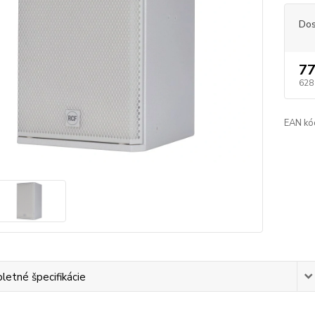
Dos
77
628
EAN kó
etné špecifikácie