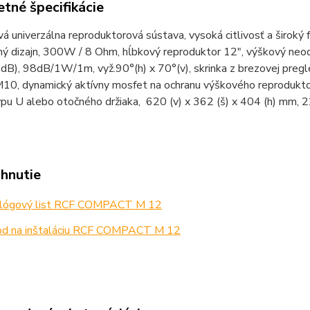
tné špecifikácie
 univerzálna reproduktorová sústava, vysoká citlivosť a široký f
ý dizajn, 300W / 8 Ohm, hĺbkový reproduktor 12", výškový neod
dB), 98dB/1W/1m, vyž.90°(h) x 70°(v), skrinka z brezovej pregl
M10, dynamický aktívny mosfet na ochranu výškového reprodukt
typu U alebo otočného držiaka, 620 (v) x 362 (š) x 404 (h) mm
ahnutie
lógový list RCF COMPACT M 12
d na inštaláciu RCF COMPACT M 12