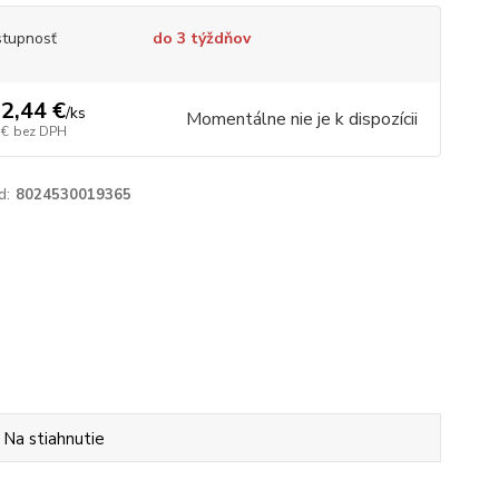
tupnosť
do 3 týždňov
2,44 €
/
ks
Momentálne nie je k dispozícii
 €
bez DPH
d:
8024530019365
Na stiahnutie