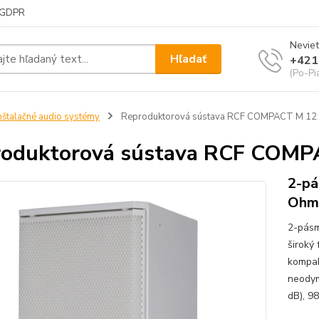
GDPR
Neviet
Hľadať
+421
(Po-Pi
nštalačné audio systémy
Reproduktorová sústava RCF COMPACT M 12
roduktorová sústava RCF COM
2-pá
Ohm
2-pásm
široký
kompak
neodym
dB), 98