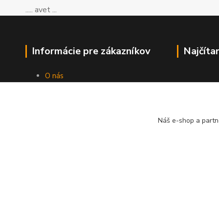
..... avet ...
Informácie pre zákazníkov
Najčíta
O nás
Ako nakupovať
Obchodné podmienky
Kontakty
Náš e-shop a partn
Blog