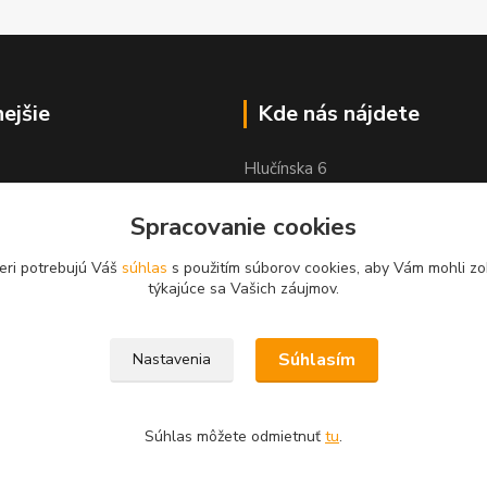
nejšie
Kde nás nájdete
Hlučínska 6
83103 Bratislava
Spracovanie cookies
eri potrebujú Váš
súhlas
s použitím súborov cookies, aby Vám mohli zo
týkajúce sa Vašich záujmov.
Súhlasím
Nastavenia
Súhlas môžete odmietnuť
tu
.