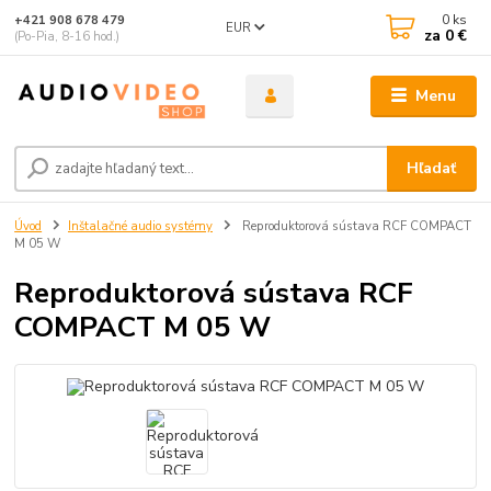
0
ks
+421 908 678 479
EUR
za
0 €
(Po-Pia, 8-16 hod.)
Menu
Hľadať
Úvod
Inštalačné audio systémy
Reproduktorová sústava RCF COMPACT
M 05 W
Reproduktorová sústava RCF
COMPACT M 05 W