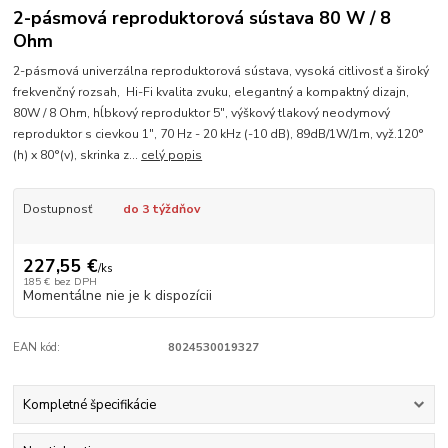
2-pásmová reproduktorová sústava 80 W / 8
Ohm
2-pásmová univerzálna reproduktorová sústava, vysoká citlivosť a široký
frekvenčný rozsah, Hi-Fi kvalita zvuku, elegantný a kompaktný dizajn,
80W / 8 Ohm, hĺbkový reproduktor 5", výškový tlakový neodymový
reproduktor s cievkou 1", 70 Hz - 20 kHz (-10 dB), 89dB/1W/1m, vyž.120°
(h) x 80°(v), skrinka z...
celý popis
Dostupnosť
do 3 týždňov
227,55 €
/
ks
185 €
bez DPH
Momentálne nie je k dispozícii
EAN kód:
8024530019327
Kompletné špecifikácie