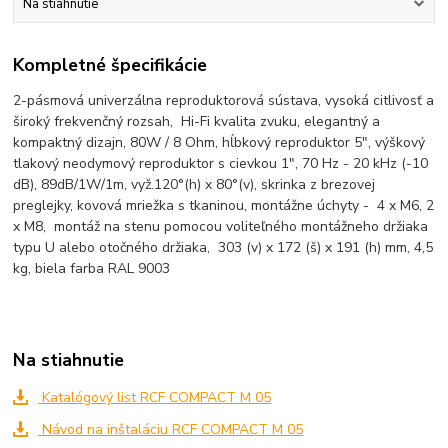
Na stiahnutie
Kompletné špecifikácie
2-pásmová univerzálna reproduktorová sústava, vysoká citlivosť a
široký frekvenčný rozsah, Hi-Fi kvalita zvuku, elegantný a
kompaktný dizajn, 80W / 8 Ohm, hĺbkový reproduktor 5", výškový
tlakový neodymový reproduktor s cievkou 1", 70 Hz - 20 kHz (-10
dB), 89dB/1W/1m, vyž.120°(h) x 80°(v), skrinka z brezovej
preglejky, kovová mriežka s tkaninou, montážne úchyty - 4 x M6, 2
x M8, montáž na stenu pomocou voliteľného montážneho držiaka
typu U alebo otočného držiaka, 303 (v) x 172 (š) x 191 (h) mm, 4,5
kg, biela farba RAL 9003
Na stiahnutie
Katalógový list RCF COMPACT M 05
Návod na inštaláciu RCF COMPACT M 05