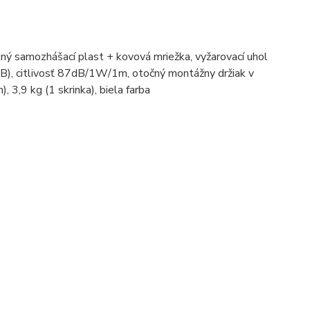
 samozhášací plast + kovová mriežka, vyžarovací uhol
B), citlivosť 87dB/1W/1m, otočný montážny držiak v
 3,9 kg (1 skrinka), biela farba