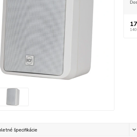
Dos
17
140
etné špecifikácie