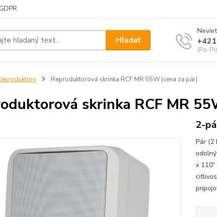
GDPR
Neviet
Hľadať
+421
(Po-Pi
eproduktory
Reproduktorová skrinka RCF MR 55W (cena za pár)
oduktorová skrinka RCF MR 55W
2-pá
Pár (2
odolný
x 110º
citliv
pripojo