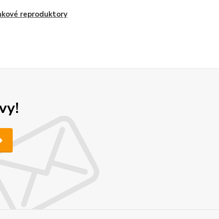
nkové reproduktory
vy!