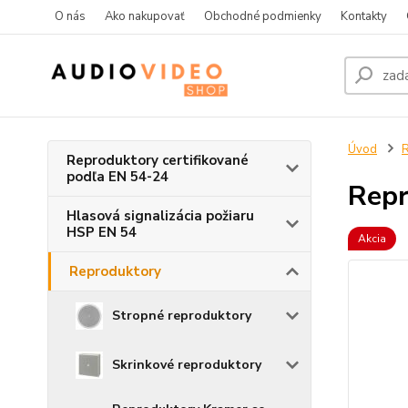
O nás
Ako nakupovať
Obchodné podmienky
Kontakty
Úvod
R
Reproduktory certifikované
podľa EN 54-24
Repr
Hlasová signalizácia požiaru
HSP EN 54
Akcia
Reproduktory
Stropné reproduktory
Skrinkové reproduktory