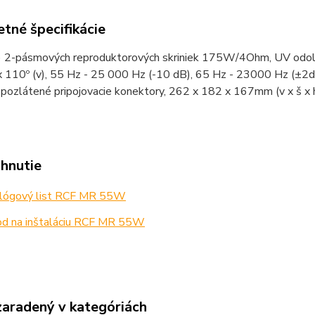
tné špecifikácie
s) 2-pásmových reproduktorových skriniek 175W/4Ohm, UV odolný
 x 110º (v), 55 Hz - 25 000 Hz (-10 dB), 65 Hz - 23000 Hz (±2d
pozlátené pripojovacie konektory, 262 x 182 x 167mm (v x š x h),
ahnutie
lógový list RCF MR 55W
d na inštaláciu RCF MR 55W
zaradený v kategóriách