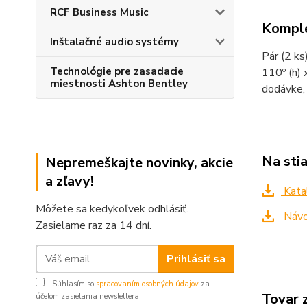
RCF Business Music
Komple
Inštalačné audio systémy
Pár (2 k
Technológie pre zasadacie
110º (h)
miestnosti Ashton Bentley
dodávke, 
Na sti
Nepremeškajte novinky, akcie
a zľavy!
Kata
Môžete sa kedykoľvek odhlásiť.
Návo
Zasielame raz za 14 dní.
Prihlásiť sa
Súhlasím so
spracovaním osobných údajov
za
Tovar 
účelom zasielania newslettera.