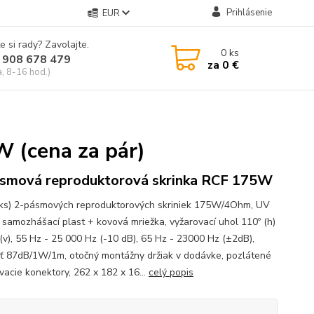
Prihlásenie
EUR
e si rady? Zavolajte.
0
ks
 908 678 479
za
0 €
a, 8-16 hod.)
 (cena za pár)
smová reproduktorová skrinka RCF 175W
 ks) 2-pásmových reproduktorových skriniek 175W/4Ohm, UV
 samozhášací plast + kovová mriežka, vyžarovací uhol 110º (h)
 (v), 55 Hz - 25 000 Hz (-10 dB), 65 Hz - 23000 Hz (±2dB),
osť 87dB/1W/1m, otočný montážny držiak v dodávke, pozlátené
vacie konektory, 262 x 182 x 16...
celý popis