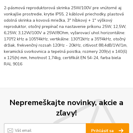
2-pásmová reproduktorová skrinka 25W/100V pre vnútorné aj
vonkajšie prostredie, krytie IP55, 2 káblové priechodky, plastová
odolná skrinka a kovová mriežka, 3" hĺbkový + 1" výškový
reproduktor, otočný prepínač na nastavenie príkonu 25W, 12,5W,
6,25W, 3,12W/100V a 25W/8Ohm, vyžarovací uhol horizontálne:
170°/2 kHz a 105°/4kHz, vertikálne: 130°/2kHz a 35°/4kHz, otočný
držiak, frekvenčný rozsah 120Hz - 20kHz, citlivosť 88,4dB/1W/1m,
keramická svorkovnica a tepelná poistka, rozmery 209(v) x 140(š)
x 125(h) mm, hmotnosť 1,74kg, certifikát EN 54-24, farba biela
RAL 9016
Nepremeškajte novinky, akcie a
zľavy!
Prihlásiť sa