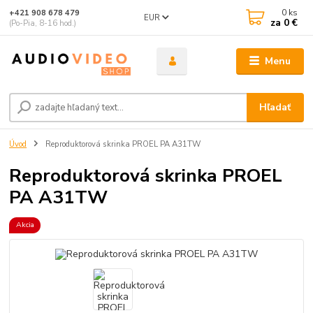
0
ks
+421 908 678 479
EUR
za
0 €
(Po-Pia, 8-16 hod.)
Menu
Hľadať
Úvod
Reproduktorová skrinka PROEL PA A31TW
Reproduktorová skrinka PROEL
PA A31TW
Akcia