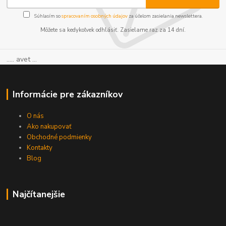
Súhlasím so
spracovaním osobných údajov
za účelom zasielania newslettera.
Môžete sa kedykoľvek odhlásiť. Zasielame raz za 14 dní.
..... avet ...
Informácie pre zákazníkov
O nás
Ako nakupovať
Obchodné podmienky
Kontakty
Blog
Najčítanejšie