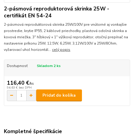
2-pásmová reproduktorová skrinka 25W -
certifikát EN 54-24
2-pásmová reproduktorová skrinka 25W/100V pre vnútorné aj vonkajšie
prostredie, krytie IP55, 2 káblové priechodky, plastová odolná skrinka a
kovová mriežka, 3" hĺbkový + 1" výškový reproduktor, otočný prepínač na
nastavenie príkonu 25W, 12,5W, 6,25W, 3,12W/100V a 25W/8Ohm,
vyžarovací uhol horizontál...
celý popis
Dostupnosť
Skladom 2 ks
116,40 €
/
ks
94,63 €
bez DPH
Pridať do košíka
Kompletné špecifikácie