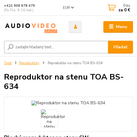
0
ks
+421 908 678 479
EUR
za
0 €
(Po-Pia, 8-16 hod.)
Menu
Hľadať
Úvod
Reproduktory
Reproduktor na stenu TOA BS-634
Reproduktor na stenu TOA BS-
634