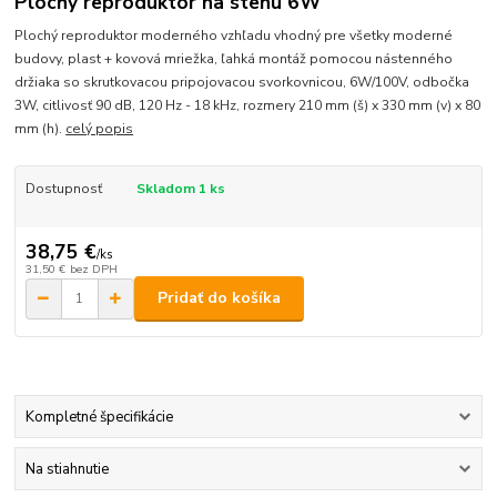
Plochý reproduktor na stenu 6W
Plochý reproduktor moderného vzhľadu vhodný pre všetky moderné
budovy, plast + kovová mriežka, ľahká montáž pomocou nástenného
držiaka so skrutkovacou pripojovacou svorkovnicou, 6W/100V, odbočka
3W, citlivosť 90 dB, 120 Hz - 18 kHz, rozmery 210 mm (š) x 330 mm (v) x 80
mm (h).
celý popis
Dostupnosť
Skladom 1 ks
38,75 €
/
ks
31,50 €
bez DPH
Pridať do košíka
Kompletné špecifikácie
Na stiahnutie