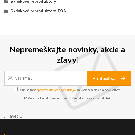
Skrinkové reproduktory
Skrinkové reproduktory TOA
Nepremeškajte novinky, akcie a
zľavy!
Prihlásiť sa
Súhlasím so
spracovaním osobných údajov
za účelom zasielania newslettera.
Môžete sa kedykoľvek odhlásiť. Zasielame raz za 14 dní.
..... avet ...