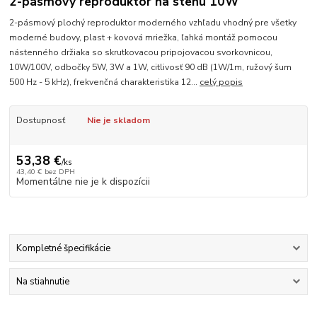
2-pásmový reproduktor na stenu 10W
2-pásmový plochý reproduktor moderného vzhľadu vhodný pre všetky
moderné budovy, plast + kovová mriežka, ľahká montáž pomocou
nástenného držiaka so skrutkovacou pripojovacou svorkovnicou,
10W/100V, odbočky 5W, 3W a 1W, citlivosť 90 dB (1W/1m, ružový šum
500 Hz - 5 kHz), frekvenčná charakteristika 12...
celý popis
Dostupnosť
Nie je skladom
53,38 €
/
ks
43,40 €
bez DPH
Momentálne nie je k dispozícii
Kompletné špecifikácie
Na stiahnutie