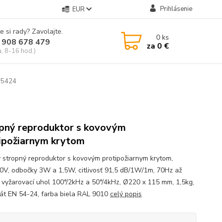
Prihlásenie
EUR
e si rady? Zavolajte.
0
ks
 908 678 479
za
0 €
a, 8-16 hod.)
N5424
pný reproduktor s kovovým
ipožiarnym krytom
 stropný reproduktor s kovovým protipožiarnym krytom,
V, odbočky 3W a 1,5W, citlivosť 91,5 dB/1W/1m, 70Hz až
 vyžarovací uhol 100°/2kHz a 50°/4kHz, Ø220 x 115 mm, 1,5kg,
ikát EN 54-24, farba biela RAL 9010
celý popis