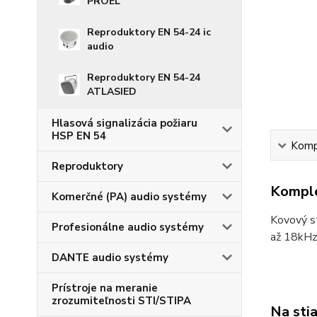
PROEL
Reproduktory EN 54-24 ic
audio
Reproduktory EN 54-24
ATLASIED
Hlasová signalizácia požiaru
HSP EN 54
Kompl
Reproduktory
Komple
Komerčné (PA) audio systémy
Kovový s
Profesionálne audio systémy
až 18kHz
DANTE audio systémy
Prístroje na meranie
zrozumiteľnosti STI/STIPA
Na sti