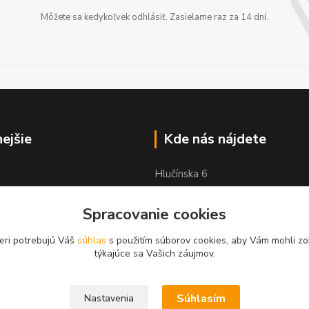
Môžete sa kedykoľvek odhlásiť. Zasielame raz za 14 dní.
nejšie
Kde nás nájdete
Hlučínska 6
83103 Bratislava
Spracovanie cookies
eri potrebujú Váš
súhlas
s použitím súborov cookies, aby Vám mohli zo
týkajúce sa Vašich záujmov.
Súhlasím
Nastavenia