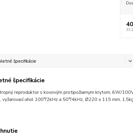
Dos
40
33,
etné špecifikácie
tné špecifikácie
tropný reproduktor s kovovým protipožiarnym krytom, 6W/100
, vyžarovací uhol 100°/2kHz a 50°/4kHz, Ø220 x 115 mm, 1,5kg,
ahnutie