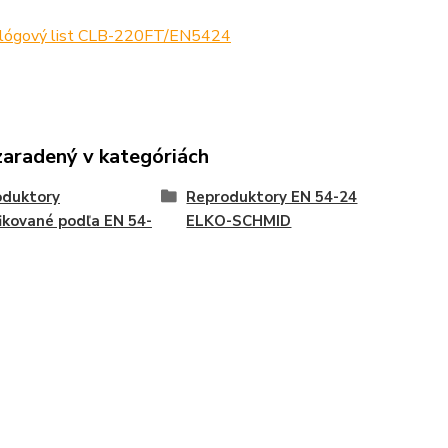
lógový list CLB-220FT/EN5424
zaradený v kategóriách
oduktory
Reproduktory EN 54-24
fikované podľa EN 54-
ELKO-SCHMID