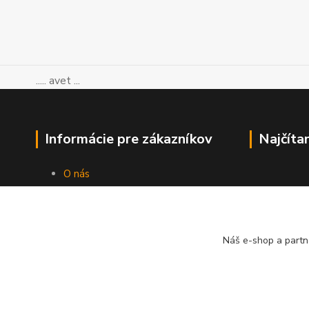
..... avet ...
Informácie pre zákazníkov
Najčíta
O nás
Ako nakupovať
Obchodné podmienky
Kontakty
Blog
Náš e-shop a partn