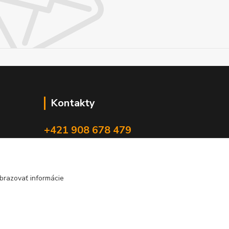
Kontakty
+421 908 678 479
(Po-Pia, 8-16 hod.)
info@audiovideoshop.sk
brazovať informácie