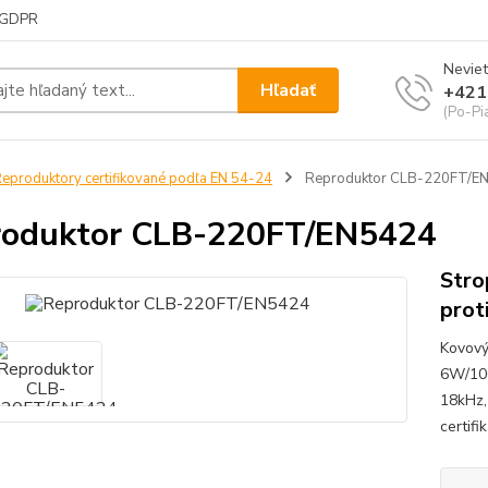
GDPR
Neviet
Hľadať
+421
(Po-Pi
eproduktory certifikované podľa EN 54-24
Reproduktor CLB-220FT/E
roduktor CLB-220FT/EN5424
Stro
prot
Kovový
6W/100
18kHz,
certif