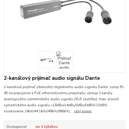
2-kanálový prijímač audio signálu Dante
2-kanálový prijímač (dekodér) digitálneho audio signálu Dante, vstup RJ-
45 na pripojenie k PoE ethernetovému prepínaču, výstup 2 kanály
analógového symetrického audio signálu (XLR zástrčky), max. úroveň
symetrického audio signálu +18dBu/+4dBu/0dBu/0dBV/-10dBV,
vzorkovanie 24bit/44,1kHz/48kHz/96/kHz,...
celý popis
Dostupnosť
do 3 týždňov