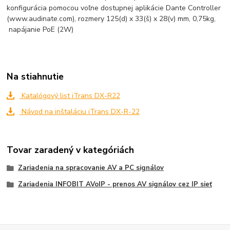
konfigurácia pomocou voľne dostupnej aplikácie Dante Controller
(www.audinate.com), rozmery 125(d) x 33(š) x 28(v) mm, 0,75kg,
napájanie PoE (2W)
Na stiahnutie
Katalógový list iTrans DX-R22
Návod na inštaláciu iTrans DX-R-22
Tovar zaradený v kategóriách
Zariadenia na spracovanie AV a PC signálov
Zariadenia INFOBIT AVoIP - prenos AV signálov cez IP sieť