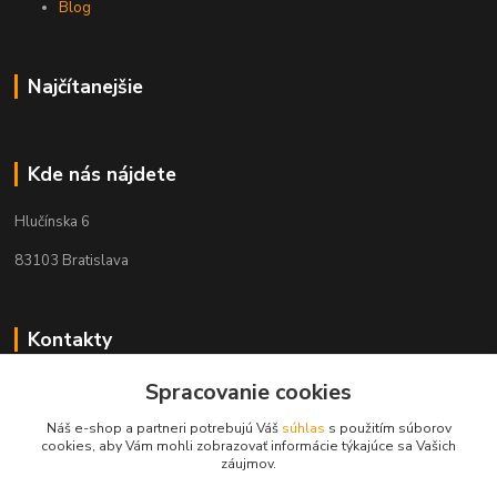
Blog
Najčítanejšie
Kde nás nájdete
Hlučínska 6
83103 Bratislava
Kontakty
+421 908 678 479
Spracovanie cookies
(Po-Pia, 8-16 hod.)
Náš e-shop a partneri potrebujú Váš
súhlas
s použitím súborov
cookies, aby Vám mohli zobrazovať informácie týkajúce sa Vašich
info@audiovideoshop.sk
záujmov.