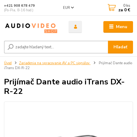
0
ks
+421 908 678 479
EUR
za
0 €
(Po-Pia, 8-16 hod.)
Menu
Hľadať
Úvod
Zariadenia na spracovanie AV a PC signálov
Prijímač Dante audio
iTrans DX-R-22
Prijímač Dante audio iTrans DX-
R-22