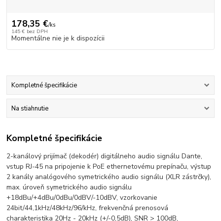
178,35 €
/
ks
145 €
bez DPH
Momentálne nie je k dispozícii
Kompletné špecifikácie
Na stiahnutie
Kompletné špecifikácie
2-kanálový prijímač (dekodér) digitálneho audio signálu Dante,
vstup RJ-45 na pripojenie k PoE ethernetovému prepínaču, výstup
2 kanály analógového symetrického audio signálu (XLR zástrčky),
max. úroveň symetrického audio signálu
+18dBu/+4dBu/0dBu/0dBV/-10dBV, vzorkovanie
24bit/44,1kHz/48kHz/96/kHz, frekvenčná prenosová
charakteristika 20Hz - 20kHz (+/-0,5dB), SNR > 100dB,