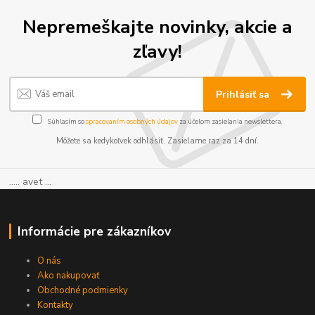
Nepremeškajte novinky, akcie a
zľavy!
Prihlásiť sa
Súhlasím so
spracovaním osobných údajov
za účelom zasielania newslettera.
Môžete sa kedykoľvek odhlásiť. Zasielame raz za 14 dní.
..... avet ...
Informácie pre zákazníkov
O nás
Ako nakupovať
Obchodné podmienky
Kontakty