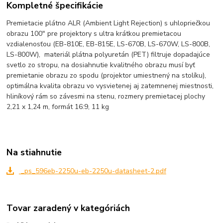
Kompletné špecifikácie
Premietacie plátno ALR (Ambient Light Rejection) s uhlopriečkou
obrazu 100" pre projektory s ultra krátkou premietacou
vzdialenosťou (EB-810E, EB-815E, LS-670B, LS-670W, LS-800B,
LS-800W), materiál plátna polyuretán (PET) filtruje dopadajúce
svetlo zo stropu, na dosiahnutie kvalitného obrazu musí byť
premietanie obrazu zo spodu (projektor umiestnený na stolíku),
optimálna kvalita obrazu vo vysvietenej aj zatemnenej miestnosti,
hliníkový rám so závesmi na stenu, rozmery premietacej plochy
2,21 x 1,24 m, formát 16:9, 11 kg
Na stiahnutie
_ps_596eb-2250u-eb-2250u-datasheet-2.pdf
Tovar zaradený v kategóriách