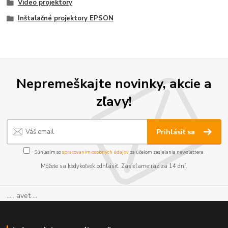
Video projektory
Inštalačné projektory EPSON
Nepremeškajte novinky, akcie a
zľavy!
Prihlásiť sa
Súhlasím so
spracovaním osobných údajov
za účelom zasielania newslettera.
Môžete sa kedykoľvek odhlásiť. Zasielame raz za 14 dní.
..... avet ...