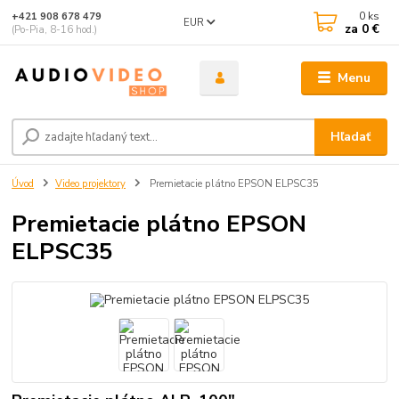
0
ks
+421 908 678 479
EUR
za
0 €
(Po-Pia, 8-16 hod.)
Menu
Hľadať
Úvod
Video projektory
Premietacie plátno EPSON ELPSC35
Premietacie plátno EPSON
ELPSC35