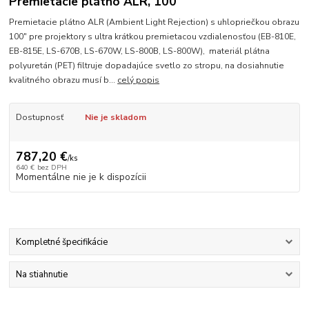
Premietacie plátno ALR, 100"
Premietacie plátno ALR (Ambient Light Rejection) s uhlopriečkou obrazu
100" pre projektory s ultra krátkou premietacou vzdialenosťou (EB-810E,
EB-815E, LS-670B, LS-670W, LS-800B, LS-800W), materiál plátna
polyuretán (PET) filtruje dopadajúce svetlo zo stropu, na dosiahnutie
kvalitného obrazu musí b...
celý popis
Dostupnosť
Nie je skladom
787,20 €
/
ks
640 €
bez DPH
Momentálne nie je k dispozícii
Kompletné špecifikácie
Na stiahnutie