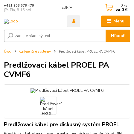
0
ks
+421 908 678 479
EUR
za
0 €
(Po-Pia, 8-16 hod.)
Menu
Hľadať
Úvod
Konferenčné systémy
Predlžovací kábel PROEL PA CVMF6
Predlžovací kábel PROEL PA
CVMF6
Predlžovací kábel pre diskusný systém PROEL
Predlžovací kábel na pripojenie mikrofónových pultov, 8-pólové DIN