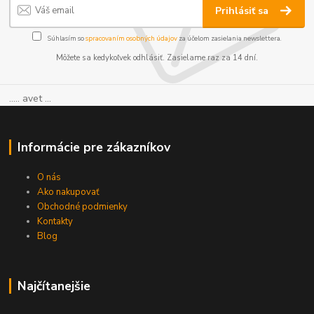
Prihlásiť sa
Súhlasím so
spracovaním osobných údajov
za účelom zasielania newslettera.
Môžete sa kedykoľvek odhlásiť. Zasielame raz za 14 dní.
..... avet ...
Informácie pre zákazníkov
O nás
Ako nakupovať
Obchodné podmienky
Kontakty
Blog
Najčítanejšie