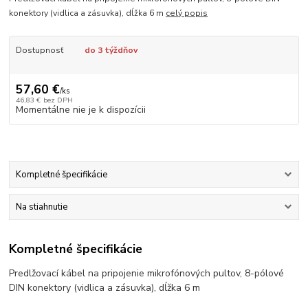
konektory (vidlica a zásuvka), dĺžka 6 m
celý popis
Dostupnosť
do 3 týždňov
57,60 €
/
ks
46,83 €
bez DPH
Momentálne nie je k dispozícii
Kompletné špecifikácie
Na stiahnutie
Kompletné špecifikácie
Predlžovací kábel na pripojenie mikrofónových pultov, 8-pólové
DIN konektory (vidlica a zásuvka), dĺžka 6 m