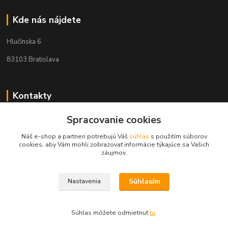
Kde nás nájdete
Hlučínska 6
83103 Bratislava
Kontakty
+421 908 678 479
Spracovanie cookies
(Po-Pia, 8-16 hod.)
Náš e-shop a partneri potrebujú Váš
súhlas
s použitím súborov
cookies, aby Vám mohli zobrazovať informácie týkajúce sa Vašich
info@audiovideoshop.sk
záujmov.
Súhlasím
Nastavenia
Súhlas môžete odmietnuť
tu
.
Vytvorené na
Eshop-rychlo.sk