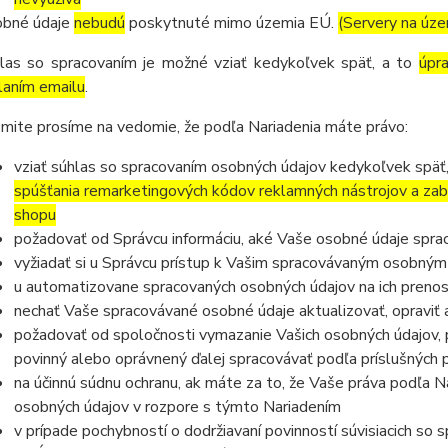
bné údaje
nebudú
poskytnuté mimo územia EÚ.
(Servery na úz
las so spracovaním je možné vziať kedykoľvek späť, a to
úpr
laním emailu
.
mite prosíme na vedomie, že podľa Nariadenia máte právo:
vziať súhlas so spracovaním osobných údajov kedykoľvek späť
spúšťania remarketingových kódov reklamných nástrojov a zab
shopu
požadovať od Správcu informáciu, aké Vaše osobné údaje spra
vyžiadať si u Správcu prístup k Vašim spracovávaným osobným
u automatizovane spracovaných osobných údajov na ich prenos
nechať Vaše spracovávané osobné údaje aktualizovať, opraviť
požadovať od spoločnosti vymazanie Vašich osobných údajov, p
povinný alebo oprávnený ďalej spracovávať podľa príslušných 
na účinnú súdnu ochranu, ak máte za to, že Vaše práva podľa N
osobných údajov v rozpore s týmto Nariadením
v prípade pochybností o dodržiavaní povinností súvisiacich so