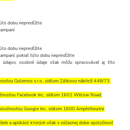
túto dobu nepredĺžite
kampaní
túto dobu nepredĺžite
ampaní, pokiaľ túto dobu nepredĺžite
 údajov, osobné údaje však môžu spracovávať aj títo
osťou Golemos s.r.o., sídlom Zátkovo nábřeží 448/73,
čnosťou Facebook Inc., sídlom 1601 Willow Road,
ločnosťou Google Inc., sídlom 1600 Amphitheatre
ieb a aplikácií, ktorých však v súčasnej dobe spoločnosť