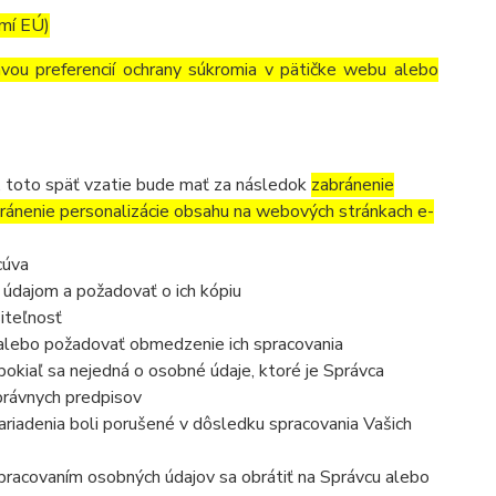
emí EÚ)
avou preferencií ochrany súkromia v pätičke webu alebo
, toto späť vzatie bude mať za následok
zabránenie
ránenie personalizácie obsahu na webových stránkach e-
cúva
 údajom a požadovať o ich kópiu
iteľnosť
 alebo požadovať obmedzenie ich spracovania
okiaľ sa nejedná o osobné údaje, ktoré je Správca
právnych predpisov
ariadenia boli porušené v dôsledku spracovania Vašich
 spracovaním osobných údajov sa obrátiť na Správcu alebo