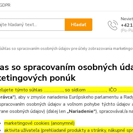
GDPR
Neviet
Hľadať
+421
(Po-Pi
úhlas so spracovaním osobných údajov pre účely zobrazovania marketing
as so spracovaním osobných úda
etingových ponúk
ľujete týmto súhlas ……………..., so sídlom ………………, IČO ……………….
rávca“
), aby v zmysle nariadenia Európskeho parlamentu a Rady
spracovaním osobných údajov a voľnom pohybe týchto údajov a
rane osobných údajov) (ďalej len
„Nariadenie“
), spracovával/a n
marketingové cookies (anonymné)
aktivita užívateľa (prehliadané produkty a stránky, nákupné sp