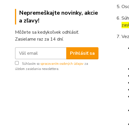
Oso
Nepremeškajte novinky, akcie
Súh
a zľavy!
zas
Môžete sa kedykoľvek odhlásiť.
Vez
Zasielame raz za 14 dní.
Prihlásiť sa
Súhlasím so
spracovaním osobných údajov
za
účelom zasielania newslettera.