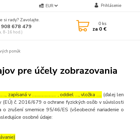
Prihlásenie
EUR
e si rady? Zavolajte.
0
ks
 908 678 479
za
0 €
a, 8-16 hod.)
ových ponúk
jov pre účely zobrazovania
, zapísaná v ………………… , oddiel …, vložka …..
(ďalej len
 (EÚ) č. 2016/679 o ochrane fyzických osôb v súvislosti
 o zrušení smernice 95/46/ES (všeobecné nariadenie o
asledujúce osobné údaje:
rávanie)