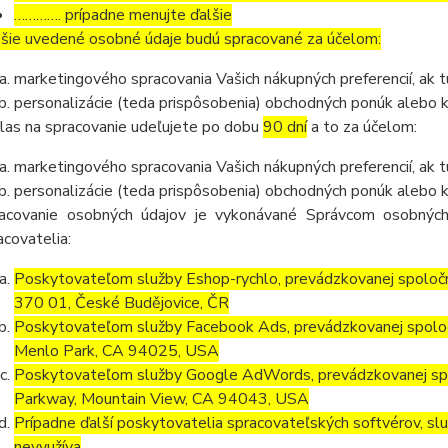
…………. prípadne menujte ďalšie
šie uvedené osobné údaje budú spracované za účelom:
marketingového spracovania Vašich nákupných preferencií, ak 
personalizácie (teda prispôsobenia) obchodných ponúk alebo 
las na spracovanie udeľujete po dobu
90 dní
a to za účelom:
marketingového spracovania Vašich nákupných preferencií, ak 
personalizácie (teda prispôsobenia) obchodných ponúk alebo k
acovanie osobných údajov je vykonávané Správcom osobných
acovatelia:
Poskytovateľom služby Eshop-rychlo, prevádzkovanej spoločn
370 01, České Budějovice, ČR
Poskytovateľom služby Facebook Ads, prevádzkovanej spolo
Menlo Park, CA 94025, USA
Poskytovateľom služby Google AdWords, prevádzkovanej spo
Parkway, Mountain View, CA 94043, USA
Prípadne ďalší poskytovatelia spracovateľských softvérov, služ
nevyužíva