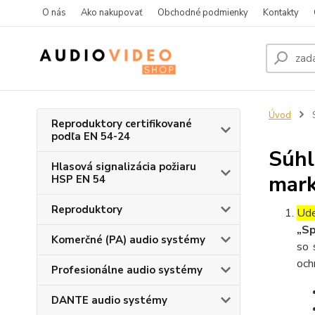
O nás
Ako nakupovať
Obchodné podmienky
Kontakty
Úvod
S
Reproduktory certifikované
podľa EN 54-24
Súhl
Hlasová signalizácia požiaru
mark
HSP EN 54
Reproduktory
Ude
„Sp
Komerčné (PA) audio systémy
so 
och
Profesionálne audio systémy
DANTE audio systémy