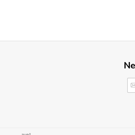
Ne
..... avet ...