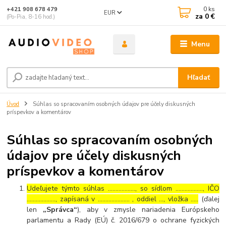
0
ks
+421 908 678 479
EUR
za
0 €
(Po-Pia, 8-16 hod.)
Menu
Hľadať
Úvod
Súhlas so spracovaním osobných údajov pre účely diskusných
príspevkov a komentárov
Súhlas so spracovaním osobných
údajov pre účely diskusných
príspevkov a komentárov
Udeľujete týmto súhlas ……………..., so sídlom ………………, IČO
………………., zapísaná v ………………… , oddiel …, vložka …..
(ďalej
len
„Správca“
), aby v zmysle nariadenia Európskeho
parlamentu a Rady (EÚ) č. 2016/679 o ochrane fyzických