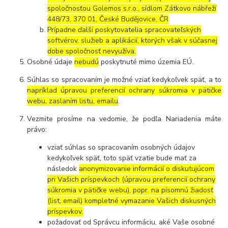
spoločnosťou Golemos s.r.o., sídlom Zátkovo nábřeží
448/73, 370 01, České Budějovice, ČR
Prípadne ďalší poskytovatelia spracovateľských
softvérov, služieb a aplikácií, ktorých však v súčasnej
dobe spoločnosť nevyužíva.
Osobné údaje
nebudú
poskytnuté mimo územia EÚ.
Súhlas so spracovaním je možné vziať kedykoľvek späť, a to
napríklad úpravou preferencií ochrany súkromia v pätičke
webu, zaslaním listu, emailu
.
Vezmite prosíme na vedomie, že podľa Nariadenia máte
právo:
vziať súhlas so spracovaním osobných údajov
kedykoľvek späť, toto späť vzatie bude mať za
následok
anonymizovanie informácií o diskutujúcom
pri Vašich príspevkoch (úpravou preferencií ochrany
súkromia v pätičke webu), popr. na písomnú žiadosť
(list, email) kompletné vymazanie Vašich diskusných
príspevkov.
požadovať od Správcu informáciu, aké Vaše osobné