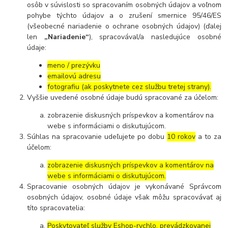
osôb v súvislosti so spracovaním osobných údajov a voľnom
pohybe týchto údajov a o zrušení smernice 95/46/ES
(všeobecné nariadenie o ochrane osobných údajov) (ďalej
len
„Nariadenie“
), spracovával/a nasledujúce osobné
údaje:
meno / prezývku
emailovú adresu
fotografiu (ak poskytnete cez službu tretej strany).
Vyššie uvedené osobné údaje budú spracované za účelom:
zobrazenie diskusných príspevkov a komentárov na
webe s informáciami o diskutujúcom.
Súhlas na spracovanie udeľujete po dobu
10 rokov
a to za
účelom:
zobrazenie diskusných príspevkov a komentárov na
webe s informáciami o diskutujúcom.
Spracovanie osobných údajov je vykonávané Správcom
osobných údajov, osobné údaje však môžu spracovávať aj
títo spracovatelia:
Poskytovateľ služby Eshop-rychlo, prevádzkovanej