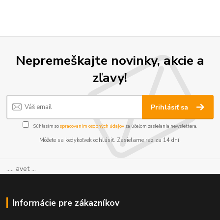
Nepremeškajte novinky, akcie a
zľavy!
Prihlásiť sa
Súhlasím so
spracovaním osobných údajov
za účelom zasielania newslettera.
Môžete sa kedykoľvek odhlásiť. Zasielame raz za 14 dní.
..... avet ...
Informácie pre zákazníkov