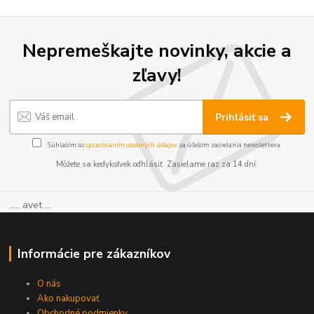
Nepremeškajte novinky, akcie a
zľavy!
Prihlásiť sa
Súhlasím so
spracovaním osobných údajov
za účelom zasielania newslettera.
Môžete sa kedykoľvek odhlásiť. Zasielame raz za 14 dní.
..... avet ...
Informácie pre zákazníkov
O nás
Ako nakupovať
Obchodné podmienky