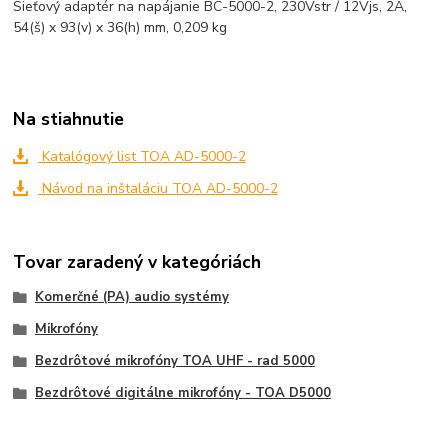
Sieťový adaptér na napájanie BC-5000-2, 230Vstr / 12Vjs, 2A,
54(š) x 93(v) x 36(h) mm, 0,209 kg
Na stiahnutie
Katalógový list TOA AD-5000-2
Návod na inštaláciu TOA AD-5000-2
Tovar zaradený v kategóriách
Komerčné (PA) audio systémy
Mikrofóny
Bezdrôtové mikrofóny TOA UHF - rad 5000
Bezdrôtové digitálne mikrofóny - TOA D5000