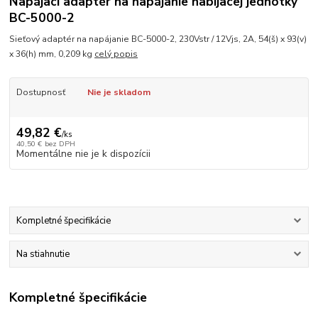
Napájací adaptér na napájanie nabíjacej jednotky
BC-5000-2
Sieťový adaptér na napájanie BC-5000-2, 230Vstr / 12Vjs, 2A, 54(š) x 93(v)
x 36(h) mm, 0,209 kg
celý popis
Dostupnosť
Nie je skladom
49,82 €
/
ks
40,50 €
bez DPH
Momentálne nie je k dispozícii
Kompletné špecifikácie
Na stiahnutie
Kompletné špecifikácie