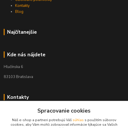
Kontakty
Blog
Najčítanejšie
Kde nás nájdete
Hlučínska 6
83103 Bratislava
Kontakty
+421 908 678 479
Spracovanie cookies
(Po-Pia, 8-16 hod.)
Náš e-shop a partneri potrebujú Váš
súhlas
s použitím súborov
cookies, aby Vám mohli zobrazovať informácie týkajúce sa Vašich
info@audiovideoshop.sk