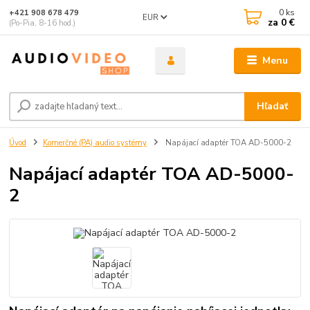
0
ks
+421 908 678 479
EUR
za
0 €
(Po-Pia, 8-16 hod.)
Menu
Hľadať
Úvod
Komerčné (PA) audio systémy
Napájací adaptér TOA AD-5000-2
Napájací adaptér TOA AD-5000-
2