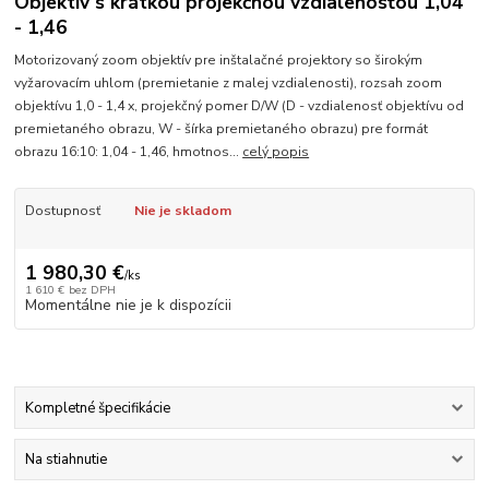
Objektív s krátkou projekčnou vzdialenosťou 1,04
- 1,46
Motorizovaný zoom objektív pre inštalačné projektory so širokým
vyžarovacím uhlom (premietanie z malej vzdialenosti), rozsah zoom
objektívu 1,0 - 1,4 x, projekčný pomer D/W (D - vzdialenosť objektívu od
premietaného obrazu, W - šírka premietaného obrazu) pre formát
obrazu 16:10: 1,04 - 1,46, hmotnos...
celý popis
Dostupnosť
Nie je skladom
1 980,30 €
/
ks
1 610 €
bez DPH
Momentálne nie je k dispozícii
Kompletné špecifikácie
Na stiahnutie