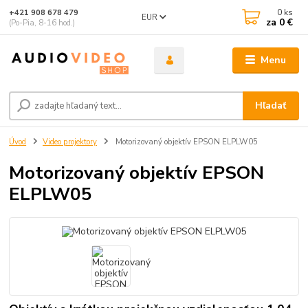
0
ks
+421 908 678 479
EUR
za
0 €
(Po-Pia, 8-16 hod.)
Menu
Hľadať
Úvod
Video projektory
Motorizovaný objektív EPSON ELPLW05
Motorizovaný objektív EPSON
ELPLW05