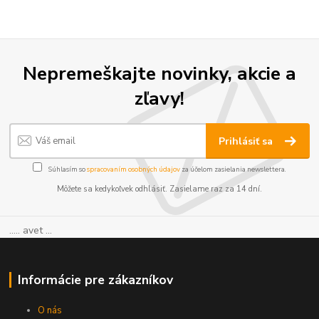
Nepremeškajte novinky, akcie a
zľavy!
Prihlásiť sa
Súhlasím so
spracovaním osobných údajov
za účelom zasielania newslettera.
Môžete sa kedykoľvek odhlásiť. Zasielame raz za 14 dní.
..... avet ...
Informácie pre zákazníkov
O nás